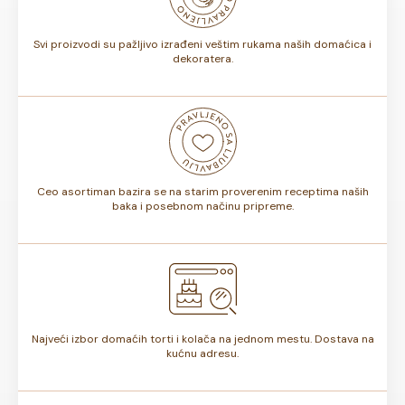
torte.
Svi proizvodi su pažljivo izrađeni veštim rukama naših domaćica i
dekoratera.
Ceo asortiman bazira se na starim proverenim receptima naših
baka i posebnom načinu pripreme.
Najveći izbor domaćih torti i kolača na jednom mestu. Dostava na
kućnu adresu.