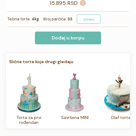
15.895
RSD
Težina torte:
4kg
Broj parčića:
33
Izmeni
Dodaj u korpu
Slične torte koje drugi gledaju
Torta za prvi
Savršena MINI
Olaf torta
rođendan