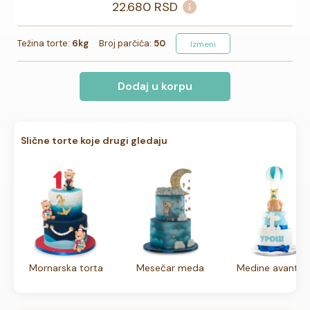
22.680
RSD
Težina torte:
6kg
Broj parčića:
50
Izmeni
Dodaj u korpu
Slične torte koje drugi gledaju
Mornarska torta
Mesečar meda
Medine avantur