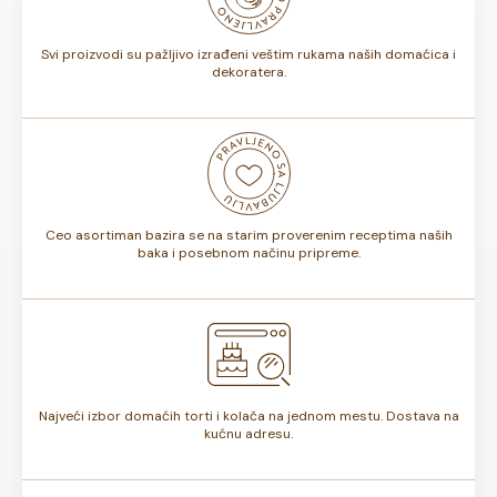
torte.
Svi proizvodi su pažljivo izrađeni veštim rukama naših domaćica i
dekoratera.
Ceo asortiman bazira se na starim proverenim receptima naših
baka i posebnom načinu pripreme.
Najveći izbor domaćih torti i kolača na jednom mestu. Dostava na
kućnu adresu.