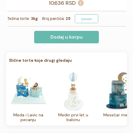
10.636
RSD
Težina torte:
3kg
Broj parčića:
25
Izmeni
Dodaj u korpu
Slične torte koje drugi gledaju
Meda i Lavic na
Medin prvi let u
Mesečar meda
pecanju
balonu