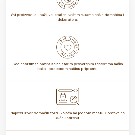
torte.
Svi proizvodi su pažljivo izrađeni veštim rukama naših domaćica i
dekoratera.
Ceo asortiman bazira se na starim proverenim receptima naših
baka i posebnom načinu pripreme.
Najveći izbor domaćih torti i kolača na jednom mestu. Dostava na
kućnu adresu.