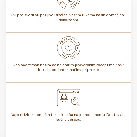
torte.
Svi proizvodi su pažljivo izrađeni veštim rukama naših domaćica i
dekoratera.
Ceo asortiman bazira se na starim proverenim receptima naših
baka i posebnom načinu pripreme.
Najveći izbor domaćih torti i kolača na jednom mestu. Dostava na
kućnu adresu.