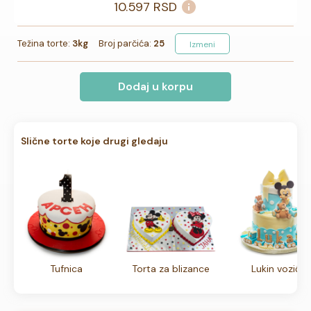
10.597
RSD
Težina torte:
3kg
Broj parčića:
25
Izmeni
Dodaj u korpu
Slične torte koje drugi gledaju
Tufnica
Torta za blizance
Lukin vozić