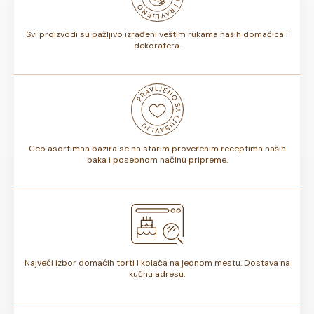
torte.
Svi proizvodi su pažljivo izrađeni veštim rukama naših domaćica i
dekoratera.
Ceo asortiman bazira se na starim proverenim receptima naših
baka i posebnom načinu pripreme.
Najveći izbor domaćih torti i kolača na jednom mestu. Dostava na
kućnu adresu.