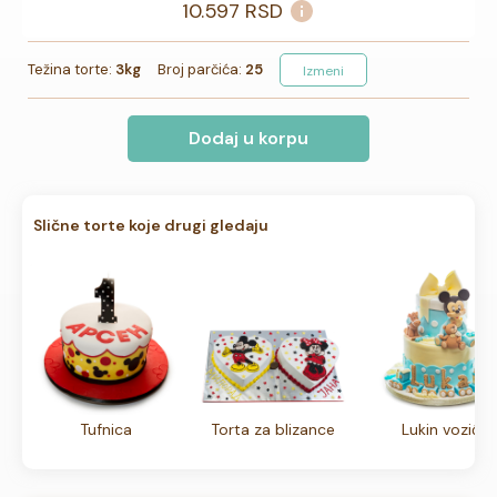
10.597
RSD
Težina torte:
3kg
Broj parčića:
25
Izmeni
Dodaj u korpu
Slične torte koje drugi gledaju
Tufnica
Torta za blizance
Lukin vozić