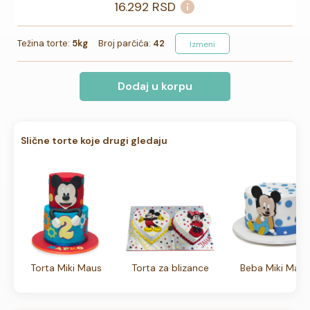
16.292
RSD
Težina torte:
5kg
Broj parčića:
42
Izmeni
Dodaj u korpu
Slične torte koje drugi gledaju
Torta Miki Maus
Torta za blizance
Beba Miki Maus