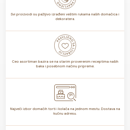
torte.
Svi proizvodi su pažljivo izrađeni veštim rukama naših domaćica i
dekoratera.
Ceo asortiman bazira se na starim proverenim receptima naših
baka i posebnom načinu pripreme.
Najveći izbor domaćih torti i kolača na jednom mestu. Dostava na
kućnu adresu.