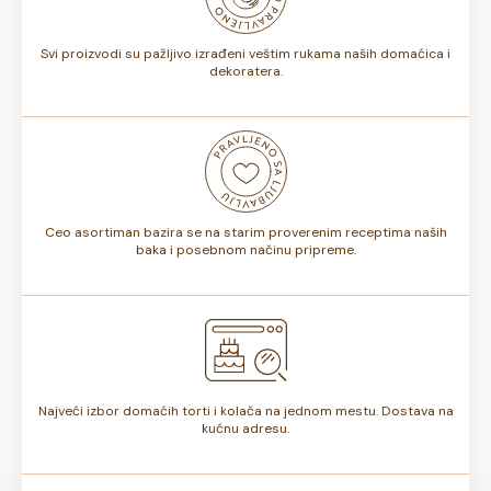
torte.
Svi proizvodi su pažljivo izrađeni veštim rukama naših domaćica i
dekoratera.
Ceo asortiman bazira se na starim proverenim receptima naših
baka i posebnom načinu pripreme.
Najveći izbor domaćih torti i kolača na jednom mestu. Dostava na
kućnu adresu.