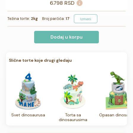
6.798
RSD
Težina torte:
2kg
Broj parčića:
17
Izmeni
Dodaj u korpu
Slične torte koje drugi gledaju
Svet dinosaurusa
Torta sa
Opasan dinosaur
dinosaurusima