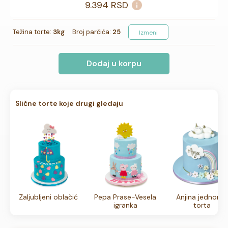
9.394
RSD
Težina torte:
3kg
Broj parčića:
25
Izmeni
Dodaj u korpu
Slične torte koje drugi gledaju
Zaljubljeni oblačić
Pepa Prase-Vesela
Anjina jednoro
igranka
torta