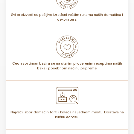
torte.
Svi proizvodi su pažljivo izrađeni veštim rukama naših domaćica i
dekoratera.
Ceo asortiman bazira se na starim proverenim receptima naših
baka i posebnom načinu pripreme.
Najveći izbor domaćih torti i kolača na jednom mestu. Dostava na
kućnu adresu.