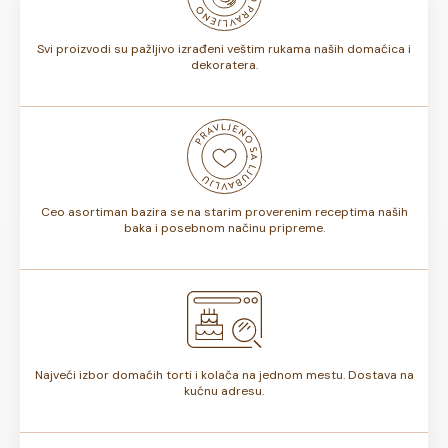
torte.
Svi proizvodi su pažljivo izrađeni veštim rukama naših domaćica i
dekoratera.
Ceo asortiman bazira se na starim proverenim receptima naših
baka i posebnom načinu pripreme.
Najveći izbor domaćih torti i kolača na jednom mestu. Dostava na
kućnu adresu.