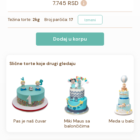
7.745
RSD
Težina torte:
2kg
Broj parčića:
17
Izmeni
Dodaj u korpu
Slične torte koje drugi gledaju
Pas je naš čuvar
Miki Maus sa
Meda u balonu
balončićima