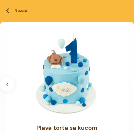
Nazad
Plava torta sa kucom