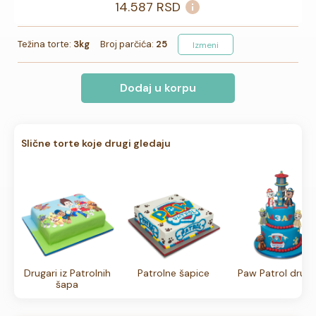
14.587
RSD
Težina torte:
3kg
Broj parčića:
25
Izmeni
Dodaj u korpu
Slične torte koje drugi gledaju
Drugari iz Patrolnih
Patrolne šapice
Paw Patrol druži
šapa