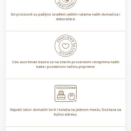
torte.
Svi proizvodi su pažljivo izrađeni veštim rukama naših domaćica i
dekoratera.
Ceo asortiman bazira se na starim proverenim receptima naših
baka i posebnom načinu pripreme.
Najveći izbor domaćih torti i kolača na jednom mestu. Dostava na
kućnu adresu.