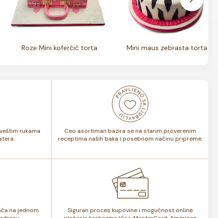
Roze Mini koferčić torta
Mini maus zebrasta torta
i veštim rukama
Ceo asortiman bazira se na starim proverenim
tera.
receptima naših baka i posebnom načinu pripreme.
lača na jednom
Siguran proces kupovine i mogućnost online
adresu.
plaćanja karticama Visa, MasterCard, American