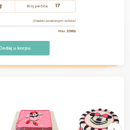
g
17
Broj parčića:
(Odaberi povlačenjem točkića)
Max:
20KG
Dodaj u korpu