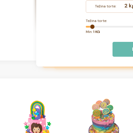
2 k
Težina torte:
Težina torte:
Min:
1 KG