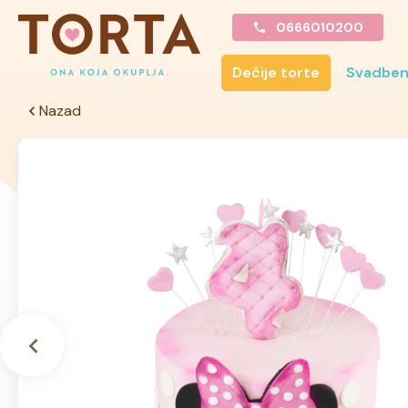
0666010200
Dečije torte
Svadben
Nazad