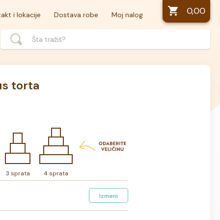
0,00
akt i lokacije
Dostava robe
Moj nalog
s torta
3 sprata
4 sprata
Izmeni