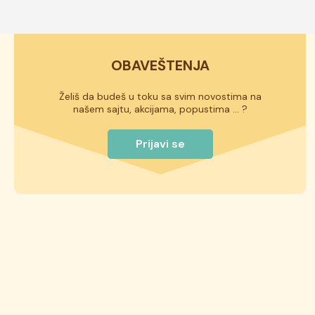
OBAVEŠTENJA
Želiš da budeš u toku sa svim novostima na
našem sajtu, akcijama, popustima ... ?
Prijavi se