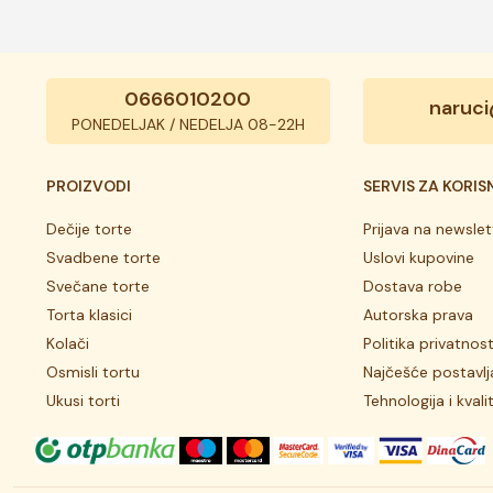
0666010200
naruci
PONEDELJAK / NEDELJA 08-22H
PROIZVODI
SERVIS ZA KORIS
Dečije torte
Prijava na newslet
Svadbene torte
Uslovi kupovine
Svečane torte
Dostava robe
Torta klasici
Autorska prava
Kolači
Politika privatnost
Osmisli tortu
Najčešće postavlj
Ukusi torti
Tehnologija i kvali