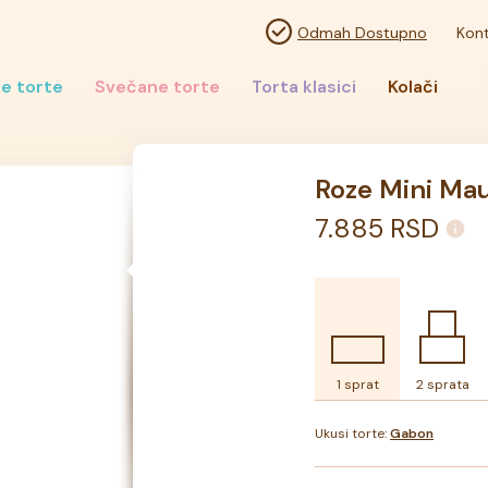
Odmah Dostupno
Kont
e torte
Svečane torte
Torta klasici
Kolači
Roze Mini Mau
7.885
RSD
1 sprat
2 sprata
Ukusi torte:
Gabon