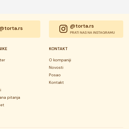
@torta.rs
@torta.rs
PRATI NAS NA INSTAGRAMU
NIKE
KONTAKT
ter
O kompaniji
Novosti
Posao
Kontakt
i
ana pitanja
tet