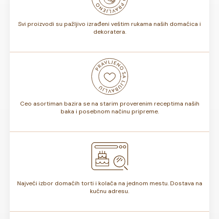
torte.
Svi proizvodi su pažljivo izrađeni veštim rukama naših domaćica i
dekoratera.
Ceo asortiman bazira se na starim proverenim receptima naših
baka i posebnom načinu pripreme.
Najveći izbor domaćih torti i kolača na jednom mestu. Dostava na
kućnu adresu.