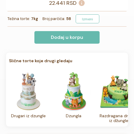
22.441
RSD
Težina torte:
7kg
Broj parčića:
58
Izmeni
Dodaj u korpu
Slične torte koje drugi gledaju
Drugari iz dzungle
Dzungla
Razdragana druži
iz džungle