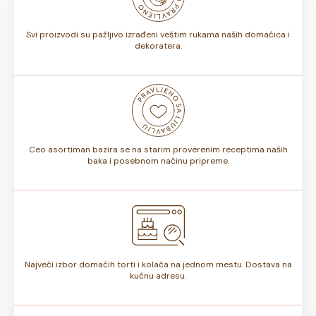
torte.
Svi proizvodi su pažljivo izrađeni veštim rukama naših domaćica i
dekoratera.
Ceo asortiman bazira se na starim proverenim receptima naših
baka i posebnom načinu pripreme.
Najveći izbor domaćih torti i kolača na jednom mestu. Dostava na
kućnu adresu.