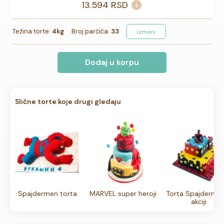
13.594
RSD
Težina torte:
4kg
Broj parčića:
33
Izmeni
Dodaj u korpu
Slične torte koje drugi gledaju
Spajdermen torta
MARVEL super heroji
Torta Spajderme
akciji