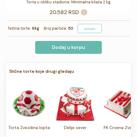
Torta u obliku stadiona. Minimalna kilaža 2 kg
20.582
RSD
Težina torte:
6kg
Broj parčića:
50
Izmeni
Dodaj u korpu
Slične torte koje drugi gledaju
Torta Zvezdina lopta
Delije sever
FK Crvena Zvez