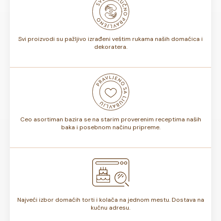
biti od 7 do 10 dana. Rok trajanja je istaknut na deklaraciji
torte.
Svi proizvodi su pažljivo izrađeni veštim rukama naših domaćica i
dekoratera.
Ceo asortiman bazira se na starim proverenim receptima naših
baka i posebnom načinu pripreme.
Najveći izbor domaćih torti i kolača na jednom mestu. Dostava na
kućnu adresu.