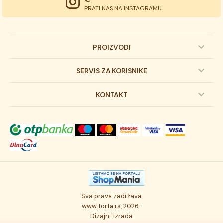
PRATI NAS NA INSTAGRAMU
PROIZVODI
Dečije torte
SERVIS ZA KORISNIKE
Svadbene torte
Prijava na newsletter
KONTAKT
Svečane torte
Uslovi kupovine
O kompaniji
Torta klasici
Dostava robe
Novosti
Kolači
Autorska prava
Posao
Osmisli tortu
Politika privatnosti
Kontakt
Sva prava zadržava
Ukusi torti
Najčešće postavljana pitanja
www.torta.rs, 2026 ·
Dizajn i izrada