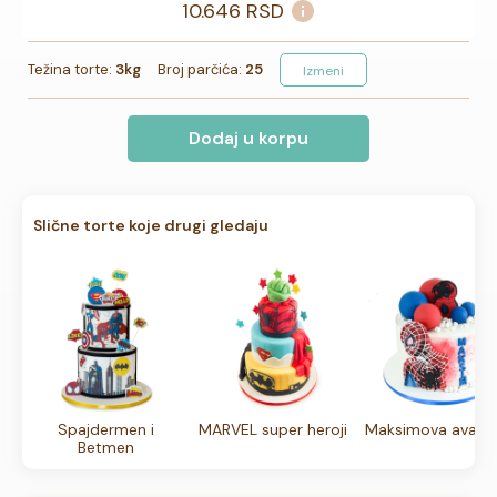
10.646
RSD
Težina torte:
3kg
Broj parčića:
25
Izmeni
Dodaj u korpu
Slične torte koje drugi gledaju
Spajdermen i
MARVEL super heroji
Maksimova avant
Betmen