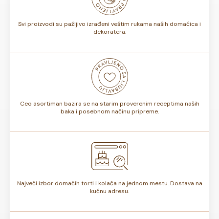
torte.
Svi proizvodi su pažljivo izrađeni veštim rukama naših domaćica i
dekoratera.
Ceo asortiman bazira se na starim proverenim receptima naših
baka i posebnom načinu pripreme.
Najveći izbor domaćih torti i kolača na jednom mestu. Dostava na
kućnu adresu.