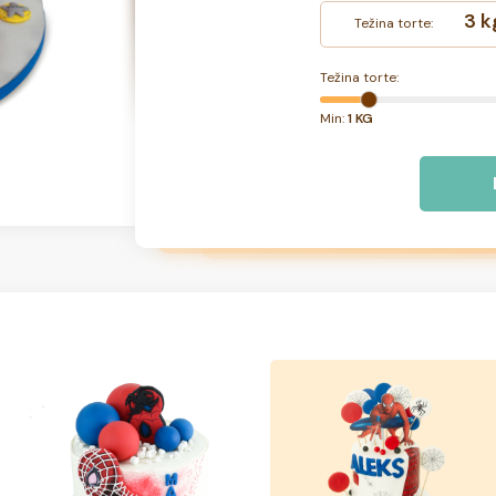
3 k
Težina torte:
Težina torte:
Min:
1 KG