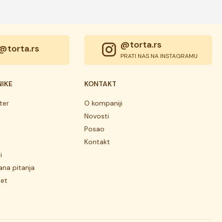
@torta.rs
@torta.rs
PRATI NAS NA INSTAGRAMU
NIKE
KONTAKT
ter
O kompaniji
Novosti
Posao
Kontakt
i
ana pitanja
tet