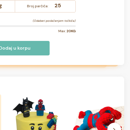
g
25
Broj parčića:
(Odaberi povlačenjem točkića)
Max:
20KG
Dodaj u korpu