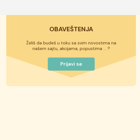
OBAVEŠTENJA
Želiš da budeš u toku sa svim novostima na
našem sajtu, akcijama, popustima ... ?
Prijavi se