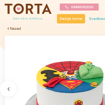
0666010200
Dečije torte
Svadben
Nazad