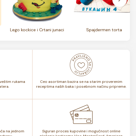
Lego kockice i Crtani junaci
Spajdermen torta
i veštim rukama
Ceo asortiman bazira se na starim proverenim
tera.
receptima naših baka i posebnom načinu pripreme.
lača na jednom
Siguran proces kupovine i mogućnost online
adresu.
plaćanja karticama Visa, MasterCard, American