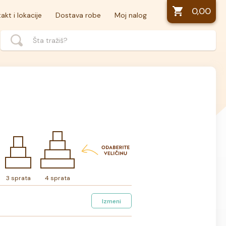
0,00
akt i lokacije
Dostava robe
Moj nalog
3 sprata
4 sprata
Izmeni