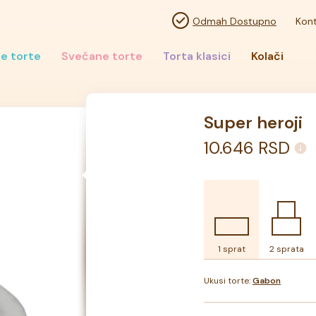
Odmah Dostupno
Kont
e torte
Svečane torte
Torta klasici
Kolači
Super heroji
10.646
RSD
1 sprat
2 sprata
Ukusi torte:
Gabon