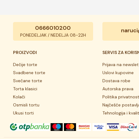
0666010200
naruci
PONEDELJAK / NEDELJA 08-22H
PROIZVODI
SERVIS ZA KORIS
Dečije torte
Prijava na newslet
Svadbene torte
Uslovi kupovine
Svečane torte
Dostava robe
Torta klasici
Autorska prava
Kolači
Politika privatnost
Osmisli tortu
Najčešće postavlj
Ukusi torti
Tehnologija i kvali