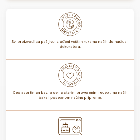
Naše torte izrađuju se od kvalitetnih domaćih sastojaka i
nisu zamrznute. U zavisnosti od izbora ukusa koji napravite,
odnosno, da li sadrže voće ili ne, rok trajanja torte može
biti od 7 do 10 dana. Rok trajanja je istaknut na deklaraciji
torte.
Svi proizvodi su pažljivo izrađeni veštim rukama naših domaćica i
dekoratera.
Ceo asortiman bazira se na starim proverenim receptima naših
baka i posebnom načinu pripreme.