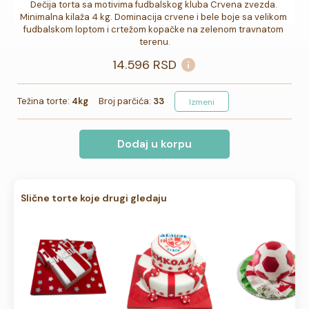
Dečija torta sa motivima fudbalskog kluba Crvena zvezda. 
Minimalna kilaža 4 kg. Dominacija crvene i bele boje sa velikom 
fudbalskom loptom i crtežom kopačke na zelenom travnatom 
terenu.
14.596
RSD
Težina torte:
4kg
Broj parčića:
33
Izmeni
Dodaj u korpu
Slične torte koje drugi gledaju