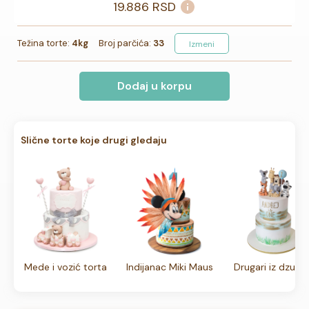
19.886
RSD
Težina torte:
4kg
Broj parčića:
33
Izmeni
Dodaj u korpu
Slične torte koje drugi gledaju
Mede i vozić torta
Indijanac Miki Maus
Drugari iz dzung