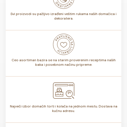
torte.
Svi proizvodi su pažljivo izrađeni veštim rukama naših domaćica i
dekoratera.
Ceo asortiman bazira se na starim proverenim receptima naših
baka i posebnom načinu pripreme.
Najveći izbor domaćih torti i kolača na jednom mestu. Dostava na
kućnu adresu.