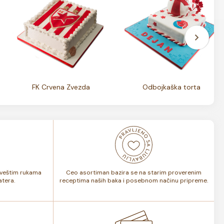
FK Crvena Zvezda
Odbojkaška torta
i veštim rukama
Ceo asortiman bazira se na starim proverenim
tera.
receptima naših baka i posebnom načinu pripreme.