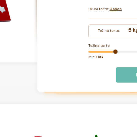
Ukusi torte:
Gabon
5 k
Težina torte:
Težina torte:
Min:
1 KG