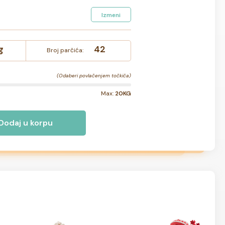
Izmeni
g
42
Broj parčića:
(Odaberi povlačenjem točkića)
Max:
20KG
Dodaj u korpu