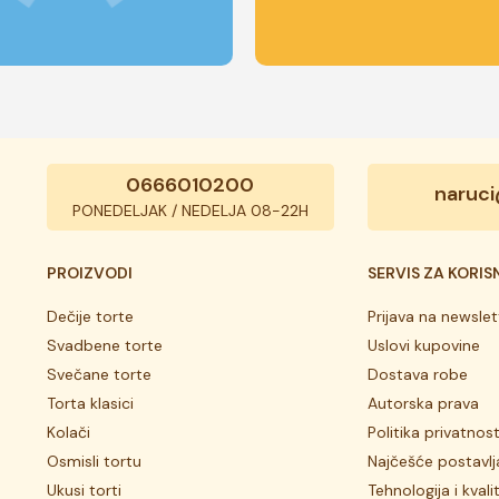
0666010200
naruci
PONEDELJAK / NEDELJA 08-22H
PROIZVODI
SERVIS ZA KORIS
Dečije torte
Prijava na newslet
Svadbene torte
Uslovi kupovine
Svečane torte
Dostava robe
Torta klasici
Autorska prava
Kolači
Politika privatnost
Osmisli tortu
Najčešće postavlj
Ukusi torti
Tehnologija i kvali