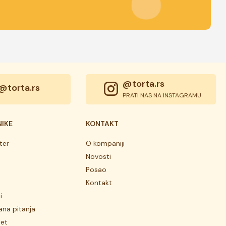
@torta.rs
@torta.rs
PRATI NAS NA INSTAGRAMU
NIKE
KONTAKT
ter
O kompaniji
Novosti
Posao
Kontakt
i
ana pitanja
tet