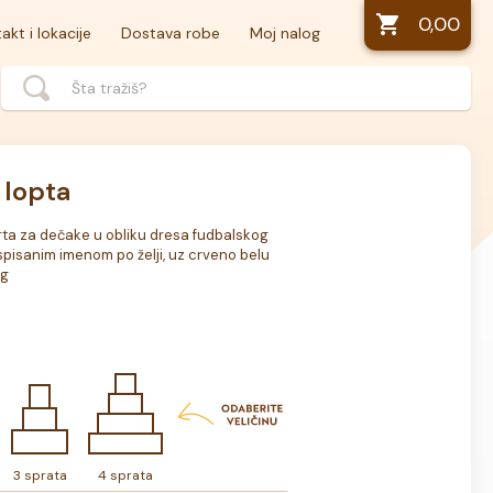
0,00
akt i lokacije
Dostava robe
Moj nalog
 lopta
ta za dečake u obliku dresa fudbalskog 
pisanim imenom po želji, uz crveno belu 
kg
3 sprata
4 sprata