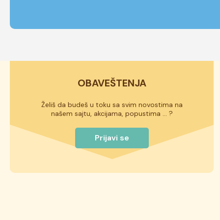
OBAVEŠTENJA
Želiš da budeš u toku sa svim novostima na
našem sajtu, akcijama, popustima ... ?
Prijavi se