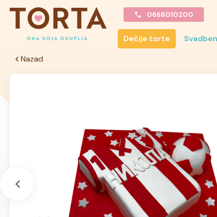
0666010200
Dečije torte
Svadben
Nazad