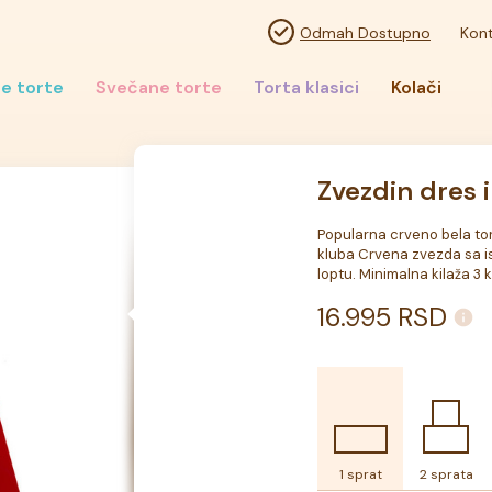
Odmah Dostupno
Kont
e torte
Svečane torte
Torta klasici
Kolači
Zvezdin dres i
Popularna crveno bela tor
kluba Crvena zvezda sa is
loptu. Minimalna kilaža 3 
16.995
RSD
1 sprat
2 sprata