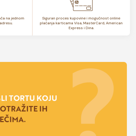
lača na jednom
Siguran proces kupovine i mogućnost online
adresu.
plaćanja karticama Visa, MasterCard, American
Express i Dina.