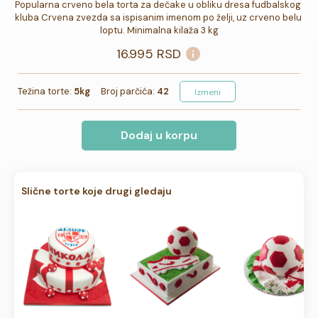
Popularna crveno bela torta za dečake u obliku dresa fudbalskog 
kluba Crvena zvezda sa ispisanim imenom po želji, uz crveno belu 
loptu. Minimalna kilaža 3 kg
16.995
RSD
Težina torte:
5kg
Broj parčića:
42
Izmeni
Dodaj u korpu
Slične torte koje drugi gledaju