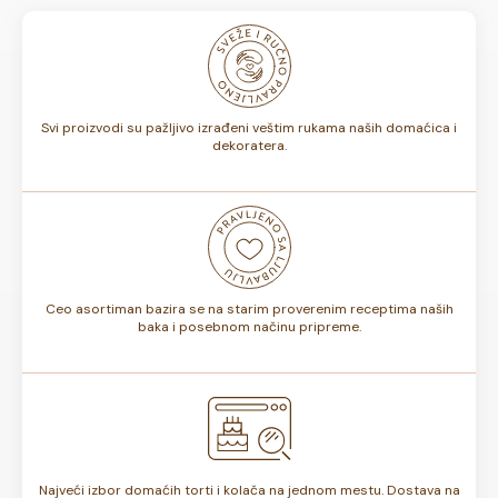
nisu zamrznute. U zavisnosti od izbora ukusa koji napravite,
odnosno, da li sadrže voće ili ne, rok trajanja torte može
biti od 7 do 10 dana. Rok trajanja je istaknut na deklaraciji
torte.
Svi proizvodi su pažljivo izrađeni veštim rukama naših domaćica i
dekoratera.
Ceo asortiman bazira se na starim proverenim receptima naših
baka i posebnom načinu pripreme.
Najveći izbor domaćih torti i kolača na jednom mestu. Dostava na