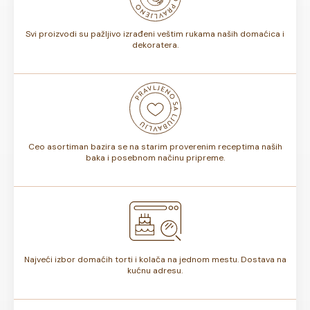
torte.
Svi proizvodi su pažljivo izrađeni veštim rukama naših domaćica i
dekoratera.
Ceo asortiman bazira se na starim proverenim receptima naših
baka i posebnom načinu pripreme.
Najveći izbor domaćih torti i kolača na jednom mestu. Dostava na
kućnu adresu.