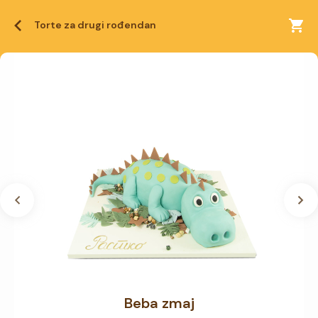
Torte za drugi rođendan
Beba zmaj