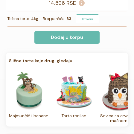
14.596
RSD
Težina torte:
4kg
Broj parčića:
33
Izmeni
Dodaj u korpu
Slične torte koje drugi gledaju
Majmunčić i banane
Torta ronilac
Sovica sa crven
mašnom