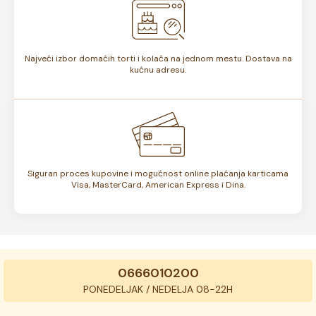
Najveći izbor domaćih torti i kolača na jednom mestu. Dostava na
kućnu adresu.
Siguran proces kupovine i mogućnost online plaćanja karticama
Visa, MasterCard, American Express i Dina.
0666010200
PONEDELJAK / NEDELJA 08-22H