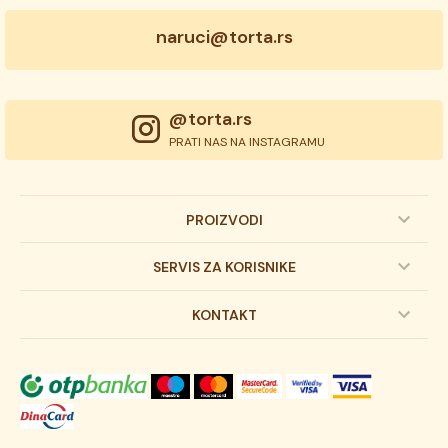
naruci@torta.rs
@torta.rs
PRATI NAS NA INSTAGRAMU
PROIZVODI
Dečije torte
SERVIS ZA KORISNIKE
Svadbene torte
Prijava na newsletter
KONTAKT
Svečane torte
Uslovi kupovine
O kompaniji
Torta klasici
Dostava robe
Novosti
Kolači
Autorska prava