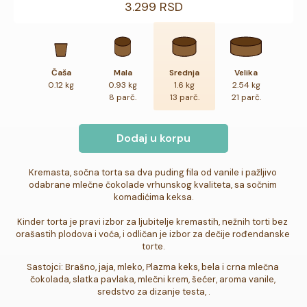
3.299 RSD
Čaša
Mala
Srednja
Velika
0.12 kg
0.93 kg
1.6 kg
2.54 kg
8 parč.
13 parč.
21 parč.
Dodaj u korpu
Kremasta, sočna torta sa dva puding fila od vanile i pažljivo 
odabrane mlečne čokolade vrhunskog kvaliteta, sa sočnim 
komadićima keksa.

Kinder torta je pravi izbor za ljubitelje kremastih, nežnih torti bez 
orašastih plodova i voća, i odličan je izbor za dečije rođendanske 
torte.
Sastojci: Brašno, jaja, mleko, Plazma keks, bela i crna mlečna 
čokolada, slatka pavlaka, mlečni krem, šećer, aroma vanile, 
sredstvo za dizanje testa, .