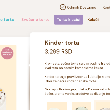
Odmah Dostupno
Kont
e torte
Svečane torte
Torta klasici
Kolači
Kinder torta
3.299 RSD
Kremasta, sočna torta sa dva puding fila o
kvaliteta, sa sočnim komadićima keksa.

Kinder torta je pravi izbor za ljubitelje krem
izbor za dečije rođendanske torte.
Sastojci:
 Brašno, jaja, mleko, Plazma keks, 
šećer, aroma vanile, sredstvo za dizanje tes