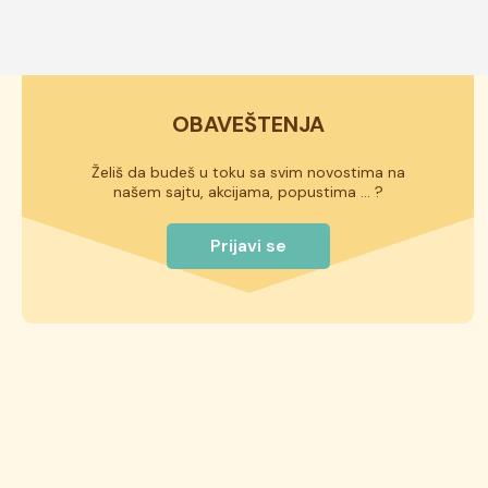
ukusa, da li sadrže voće ili ne, rok trajanja torte može biti od
istaknut na deklaraciji torte.
OBAVEŠTENJA
Želiš da budeš u toku sa svim novostima na
našem sajtu, akcijama, popustima ... ?
Prijavi se