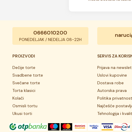
 7 do 10 dana. Rok trajanja je
0666010200
naruci
PONEDELJAK / NEDELJA 08-22H
PROIZVODI
SERVIS ZA KORIS
Dečije torte
Prijava na newslet
Svadbene torte
Uslovi kupovine
Svečane torte
Dostava robe
Torta klasici
Autorska prava
Kolači
Politika privatnost
Osmisli tortu
Najčešće postavlj
Ukusi torti
Tehnologija i kvali