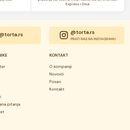
Express i Dina.
@torta.rs
@torta.rs
PRATI NAS NA INSTAGRAMU
NIKE
KONTAKT
ter
O kompaniji
Novosti
Posao
Kontakt
i
ana pitanja
tet