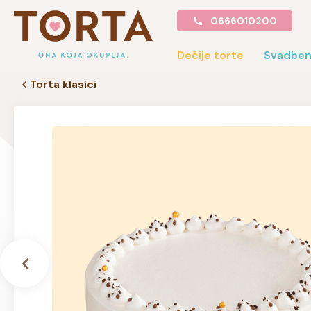
0666010200
Dečije torte
Svadben
Torta klasici