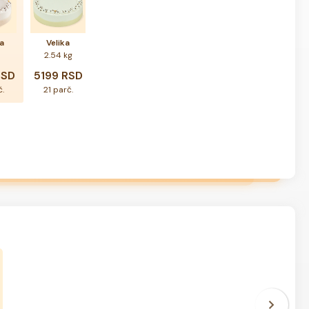
a
Velika
2.54 kg
RSD
5199 RSD
č.
21 parč.