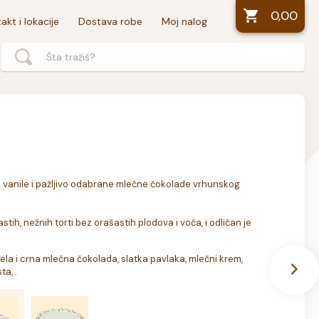
0,00
akt i lokacije
Dostava robe
Moj nalog
d vanile i pažljivo odabrane mlečne čokolade vrhunskog 
astih, nežnih torti bez orašastih plodova i voća, i odličan je 
bela i crna mlečna čokolada, slatka pavlaka, mlečni krem, 
ta, .