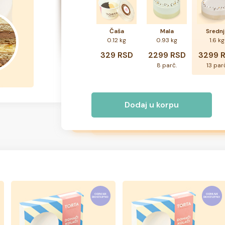
Čaša
Mala
Srednj
0.12 kg
0.93 kg
1.6 kg
329 RSD
2299 RSD
3299 
8 parč.
13 par
Dodaj u korpu