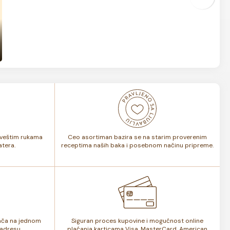
i veštim rukama
Ceo asortiman bazira se na starim proverenim
tera.
receptima naših baka i posebnom načinu pripreme.
lača na jednom
Siguran proces kupovine i mogućnost online
adresu.
plaćanja karticama Visa, MasterCard, American