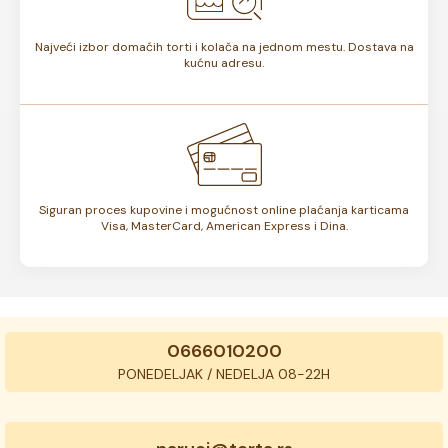
Najveći izbor domaćih torti i kolača na jednom mestu. Dostava na
kućnu adresu.
Siguran proces kupovine i mogućnost online plaćanja karticama
Visa, MasterCard, American Express i Dina.
0666010200
PONEDELJAK / NEDELJA 08-22H