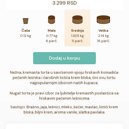
3.299 RSD
Čaša
Mala
Srednja
Velika
0.12 kg
0.77 kg
1.325 kg
2.14 kg
6 parč.
11 parč.
18 parč.
Dodaj u korpu
Nežna, kremasta torta u savršenom spoju hrskavih komadića 
pečenih lešnika i čarobnih listića krem bloka, čini ovu tortu 
najpopularnijim izborom naših kupaca. 

Nugat torta je pravi izbor za ljubitelje kremastih poslastica sa 
hrskavim pečenim lešnicima.
Sastojci: Brašno, jaja, lešnici, mleko, šećer, maslac, listići krem 
bloka, biljni krem, aroma vanile, slatka pavlaka.