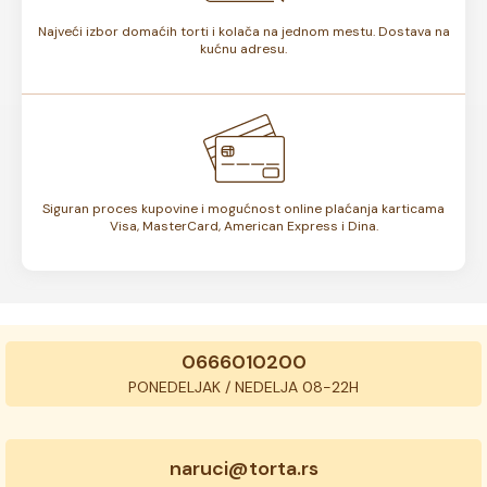
Najveći izbor domaćih torti i kolača na jednom mestu. Dostava na
kućnu adresu.
Siguran proces kupovine i mogućnost online plaćanja karticama
Visa, MasterCard, American Express i Dina.
0666010200
PONEDELJAK / NEDELJA 08-22H
naruci@torta.rs