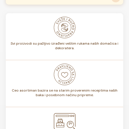
pročitati
ovde
.
Naše torte izrađuju se od kvalitetnih domaćih sastojaka i
nisu zamrznute. U zavisnosti od ukusa, da li sadrže voće ili
ne, rok trajanja torte može biti od 7 do 10 dana. Rok
trajanja je istaknut na deklaraciji torte.
Svi proizvodi su pažljivo izrađeni veštim rukama naših domaćica i
dekoratera.
Ceo asortiman bazira se na starim proverenim receptima naših
baka i posebnom načinu pripreme.