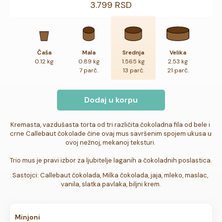
3.799 RSD
Čaša
Mala
Srednja
Velika
0.12 kg
0.89 kg
1.565 kg
2.53 kg
7 parč.
13 parč.
21 parč.
Dodaj u korpu
Kremasta, vazdušasta torta od tri različita čokoladna fila od bele i 
crne Callebaut čokolade čine ovaj mus savršenim spojem ukusa u 
ovoj nežnoj, mekanoj teksturi. 

Trio mus je pravi izbor za ljubitelje laganih a čokoladnih poslastica.
Sastojci: Callebaut čokolada, Milka čokolada, jaja, mleko, maslac, 
vanila, slatka pavlaka, biljni krem.
Minjoni