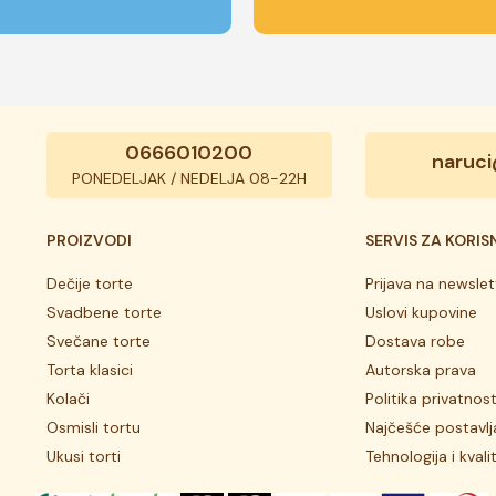
0666010200
naruci
PONEDELJAK / NEDELJA 08-22H
PROIZVODI
SERVIS ZA KORIS
Dečije torte
Prijava na newslet
Svadbene torte
Uslovi kupovine
Svečane torte
Dostava robe
Torta klasici
Autorska prava
Kolači
Politika privatnost
Osmisli tortu
Najčešće postavlj
Ukusi torti
Tehnologija i kvali