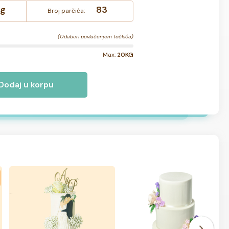
kg
83
Broj parčića:
(Odaberi povlačenjem točkića)
Max:
20KG
Dodaj u korpu