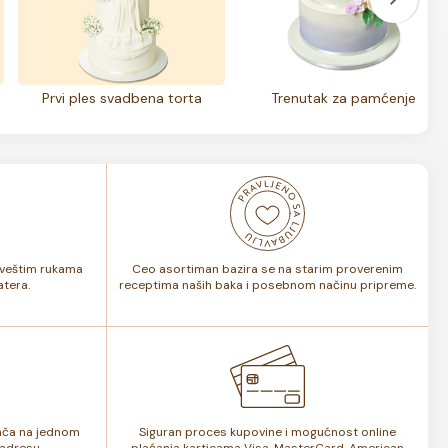
Prvi ples svadbena torta
Trenutak za pamćenje
i veštim rukama
Ceo asortiman bazira se na starim proverenim
tera.
receptima naših baka i posebnom načinu pripreme.
lača na jednom
Siguran proces kupovine i mogućnost online
adresu.
plaćanja karticama Visa, MasterCard, American