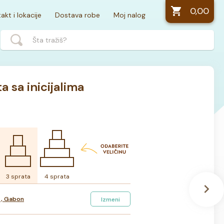
0,00
akt i lokacije
Dostava robe
Moj nalog
 sa inicijalima
3 sprata
4 sprata
 , Gabon
Izmeni