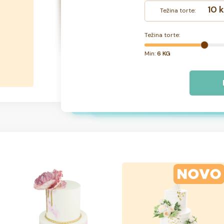
10 
Težina torte:
Težina torte:
Min:
6 KG