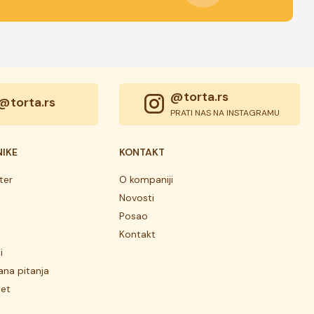
@torta.rs
@torta.rs
PRATI NAS NA INSTAGRAMU
NIKE
KONTAKT
ter
O kompaniji
Novosti
Posao
Kontakt
i
ana pitanja
tet