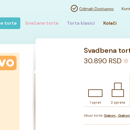
Odmah Dostupno
Kont
e torte
Svečane torte
Torta klasici
Kolači
Svadbena torta
30.890
RSD
1 sprat
2 sprata
Ukusi torte:
Gabon , Gabon