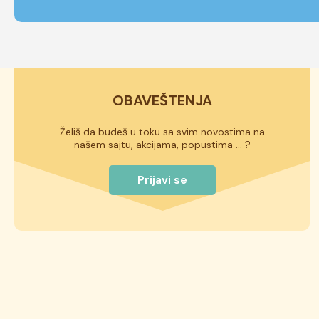
OBAVEŠTENJA
Želiš da budeš u toku sa svim novostima na
našem sajtu, akcijama, popustima ... ?
Prijavi se