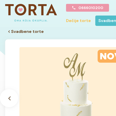
0666010200
Dečije torte
Svadben
Svadbene torte