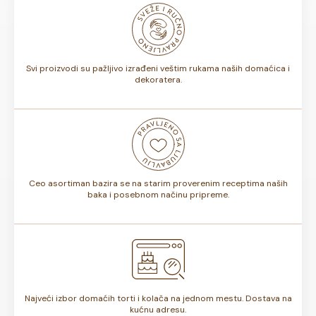
odnosno, da li sadrže voće ili ne, rok trajanja torte može
biti od 7 do 10 dana. Rok trajanja je istaknut na deklaraciji
torte.
Svi proizvodi su pažljivo izrađeni veštim rukama naših domaćica i
dekoratera.
Ceo asortiman bazira se na starim proverenim receptima naših
baka i posebnom načinu pripreme.
Najveći izbor domaćih torti i kolača na jednom mestu. Dostava na
kućnu adresu.