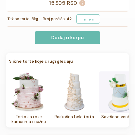
15.895
RSD
Težina torte:
5kg
Broj parčića:
42
Izmeni
Dodaj u korpu
Slične torte koje drugi gledaju
Torta sa roze
Raskošna bela torta
Savršeno venčan
karnerima i nežno
roze ružama