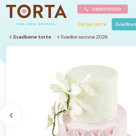
0666010200
Dečije torte
Svadben
Svadbene torte
Svadbe sezona 2026