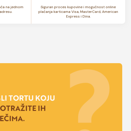
lača na jednom
Siguran proces kupovine i mogućnost online
adresu.
plaćanja karticama Visa, MasterCard, American
Express i Dina.