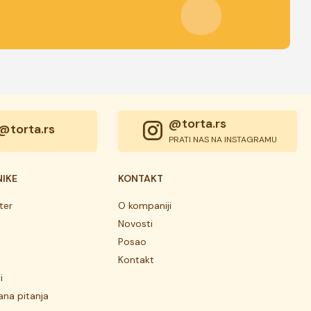
@torta.rs
@torta.rs
PRATI NAS NA INSTAGRAMU
NIKE
KONTAKT
ter
O kompaniji
Novosti
Posao
Kontakt
i
ana pitanja