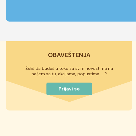
OBAVEŠTENJA
Želiš da budeš u toku sa svim novostima na
našem sajtu, akcijama, popustima ... ?
Prijavi se