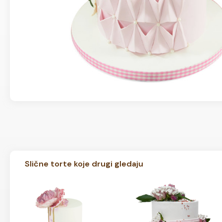
Slične torte koje drugi gledaju