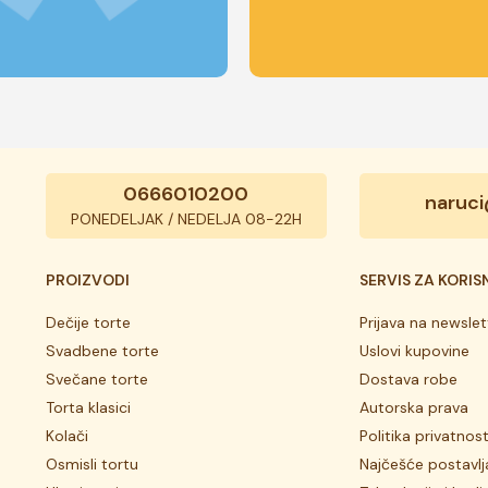
0666010200
naruci
PONEDELJAK / NEDELJA 08-22H
PROIZVODI
SERVIS ZA KORIS
Dečije torte
Prijava na newslet
Svadbene torte
Uslovi kupovine
Svečane torte
Dostava robe
Torta klasici
Autorska prava
Kolači
Politika privatnost
Osmisli tortu
Najčešće postavlj