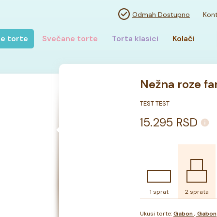
Odmah Dostupno
Kont
e torte
Svečane torte
Torta klasici
Kolači
Nežna roze fan
TEST TEST
15.295
RSD
1 sprat
2 sprata
Ukusi torte:
Gabon , Gabon