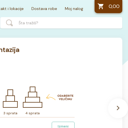
0,00
akt i lokacije
Dostava robe
Moj nalog
tazija
3 sprata
4 sprata
Izmeni