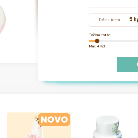
5 k
Težina torte:
Težina torte:
Min:
4 KG