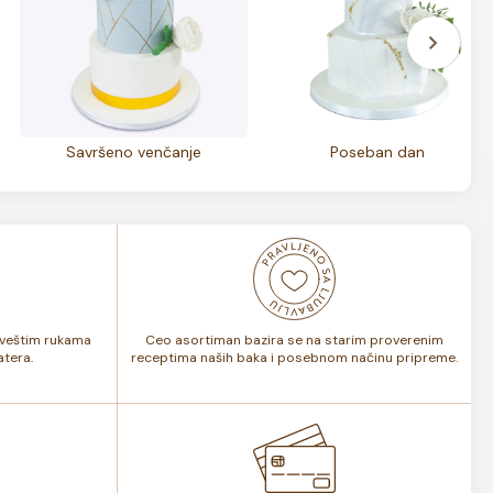
Savršeno venčanje
Poseban dan
i veštim rukama
Ceo asortiman bazira se na starim proverenim
tera.
receptima naših baka i posebnom načinu pripreme.