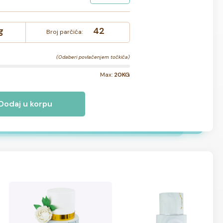
g
42
Broj parčića:
(Odaberi povlačenjem točkića)
Max:
20KG
Dodaj u korpu