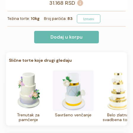
31.168
RSD
Težina torte:
10kg
Broj parčića:
83
Izmeni
Dodaj u korpu
Slične torte koje drugi gledaju
Trenutak za
Savršeno venčanje
Belo zlatna
pamćenje
svadbena tort