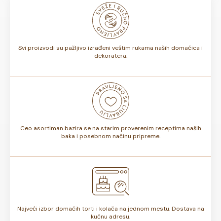
odnosno, da li sadrže voće ili ne, rok trajanja torte može
biti od 7 do 10 dana. Rok trajanja je istaknut na deklaraciji
torte.
Svi proizvodi su pažljivo izrađeni veštim rukama naših domaćica i
dekoratera.
Ceo asortiman bazira se na starim proverenim receptima naših
baka i posebnom načinu pripreme.
Najveći izbor domaćih torti i kolača na jednom mestu. Dostava na
kućnu adresu.