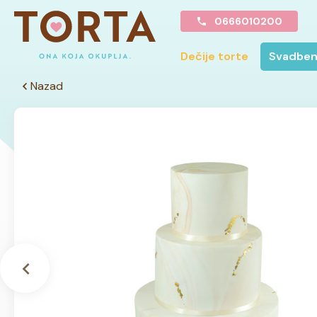
0666010200
Dečije torte
Svadben
Nazad