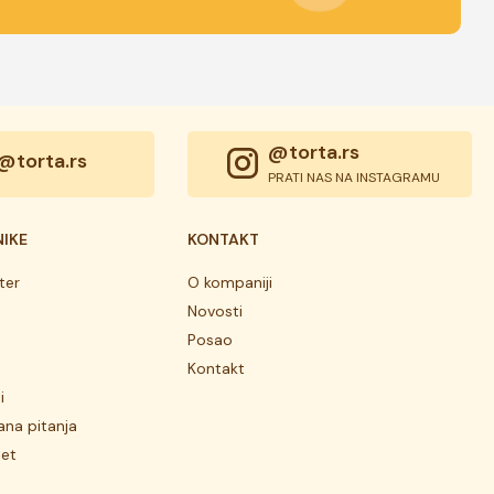
@torta.rs
@torta.rs
PRATI NAS NA INSTAGRAMU
NIKE
KONTAKT
ter
O kompaniji
Novosti
Posao
Kontakt
i
ana pitanja
tet