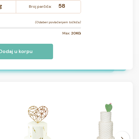
g
58
Broj parčića:
(Odaberi povlačenjem točkića)
Max:
20KG
Dodaj u korpu