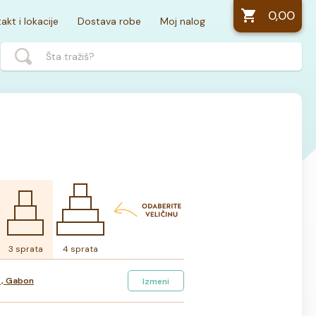
0,00
akt i lokacije
Dostava robe
Moj nalog
3 sprata
4 sprata
 , Gabon
Izmeni