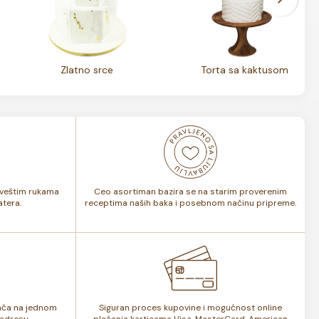
Zlatno srce
Torta sa kaktusom
i veštim rukama
Ceo asortiman bazira se na starim proverenim
tera.
receptima naših baka i posebnom načinu pripreme.
lača na jednom
Siguran proces kupovine i mogućnost online
adresu.
plaćanja karticama Visa, MasterCard, American