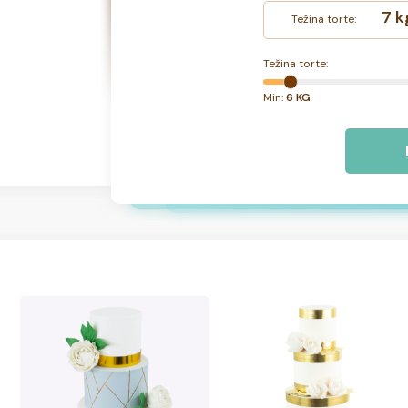
7 k
Težina torte:
Težina torte:
Min:
6 KG