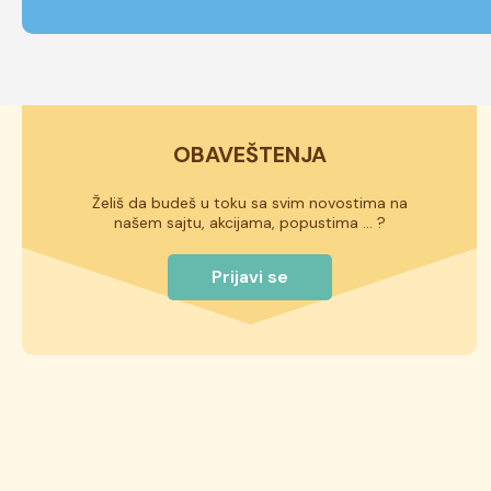
OBAVEŠTENJA
Želiš da budeš u toku sa svim novostima na
našem sajtu, akcijama, popustima ... ?
Prijavi se