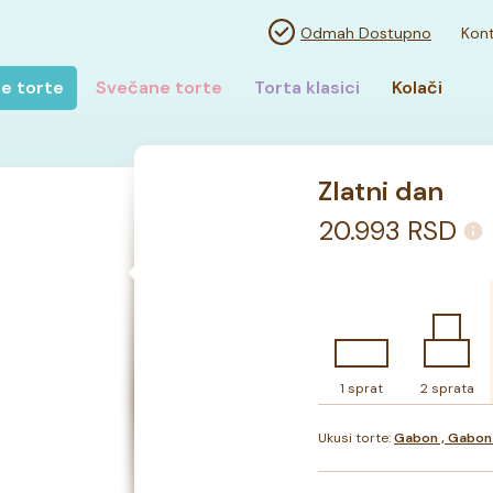
Odmah Dostupno
Kont
e torte
Svečane torte
Torta klasici
Kolači
Zlatni dan
20.993
RSD
1 sprat
2 sprata
Ukusi torte:
Gabon , Gabon