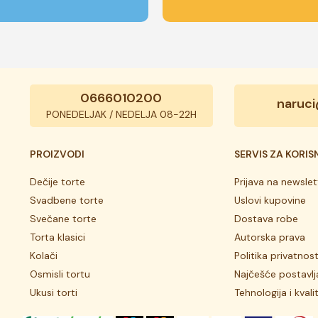
0666010200
naruci
PONEDELJAK / NEDELJA 08-22H
PROIZVODI
SERVIS ZA KORIS
Dečije torte
Prijava na newslet
Svadbene torte
Uslovi kupovine
Svečane torte
Dostava robe
Torta klasici
Autorska prava
Kolači
Politika privatnost
Osmisli tortu
Najčešće postavlj
Ukusi torti
Tehnologija i kvali