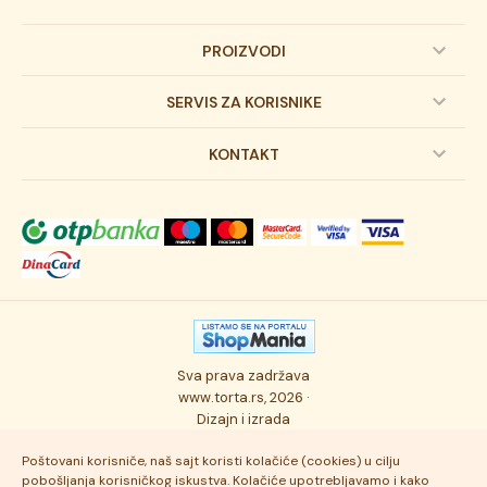
PROIZVODI
Dečije torte
SERVIS ZA KORISNIKE
Svadbene torte
Prijava na newsletter
KONTAKT
Svečane torte
Uslovi kupovine
O kompaniji
Torta klasici
Dostava robe
Novosti
Kolači
Autorska prava
Posao
Osmisli tortu
Politika privatnosti
Kontakt
Sva prava zadržava
Ukusi torti
Najčešće postavljana pitanja
www.torta.rs, 2026 ·
Dizajn i izrada
Tehnologija i kvalitet
Poštovani korisniče, naš sajt koristi kolačiće (cookies) u cilju
pobošljanja korisničkog iskustva. Kolačiće upotrebljavamo i kako