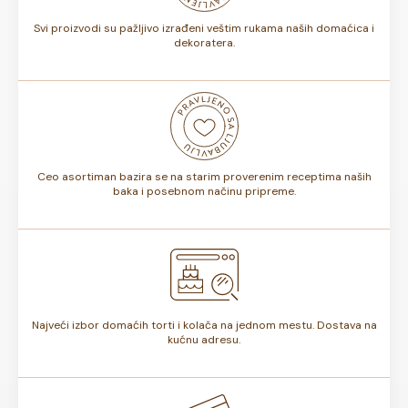
Svi proizvodi su pažljivo izrađeni veštim rukama naših domaćica i
dekoratera.
Ceo asortiman bazira se na starim proverenim receptima naših
baka i posebnom načinu pripreme.
Najveći izbor domaćih torti i kolača na jednom mestu. Dostava na
kućnu adresu.