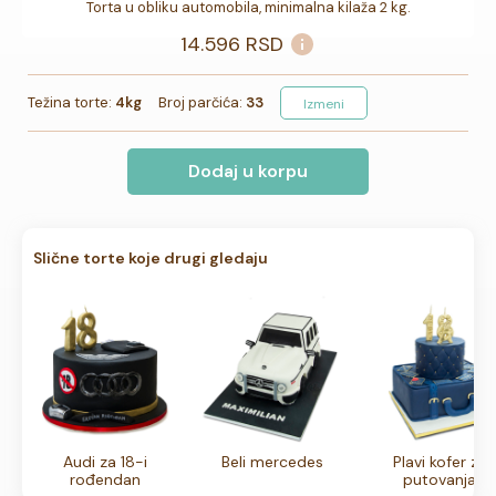
Torta u obliku automobila, minimalna kilaža 2 kg.
14.596
RSD
Težina torte:
4kg
Broj parčića:
33
Izmeni
Dodaj u korpu
Slične torte koje drugi gledaju
Audi za 18-i
Beli mercedes
Plavi kofer za
rođendan
putovanja