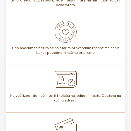
Svi proizvodi su pažljivo izrađeni veštim rukama naših domaćica i
dekoratera.
Ceo asortiman bazira se na starim proverenim receptima naših
baka i posebnom načinu pripreme.
Najveći izbor domaćih torti i kolača na jednom mestu. Dostava na
kućnu adresu.