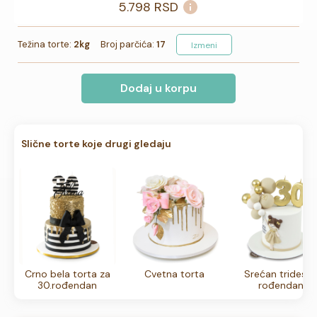
5.798
RSD
Težina torte:
2kg
Broj parčića:
17
Izmeni
Dodaj u korpu
Slične torte koje drugi gledaju
Crno bela torta za
Cvetna torta
Srećan trideset
30.rođendan
rođendan