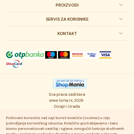
PROIZVODI
Dečije torte
SERVIS ZA KORISNIKE
Svadbene torte
Prijava na newsletter
KONTAKT
Svečane torte
Uslovi kupovine
O kompaniji
Torta klasici
Dostava robe
Novosti
Kolači
Autorska prava
Posao
Osmisli tortu
Politika privatnosti
Kontakt
Sva prava zadržava
Ukusi torti
Najčešće postavljana pitanja
www.torta.rs, 2026 ·
Dizajn i izrada
Tehnologija i kvalitet
Poštovani korisniče, naš sajt koristi kolačiće (cookies) u cilju
pobošljanja korisničkog iskustva. Kolačiće upotrebljavamo i kako
bismo personalizovali sadržaj i oglase, omogućili funkcije društvenih