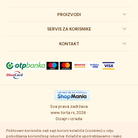
PROIZVODI
Dečije torte
SERVIS ZA KORISNIKE
Svadbene torte
Prijava na newsletter
KONTAKT
Svečane torte
Uslovi kupovine
O kompaniji
Torta klasici
Dostava robe
Novosti
Kolači
Autorska prava
Posao
Osmisli tortu
Politika privatnosti
Kontakt
Sva prava zadržava
Ukusi torti
Najčešće postavljana pitanja
www.torta.rs, 2026 ·
Dizajn i izrada
Tehnologija i kvalitet
Poštovani korisniče, naš sajt koristi kolačiće (cookies) u cilju
pobošljanja korisničkog iskustva. Kolačiće upotrebljavamo i kako