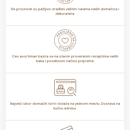
Svi proizvodi su pažljivo izrađeni veštim rukama naših domaćica i
dekoratera.
Ceo asortiman bazira se na starim proverenim receptima naših
baka i posebnom načinu pripreme.
Najveći izbor domaćih torti i kolača na jednom mestu. Dostava na
kućnu adresu.