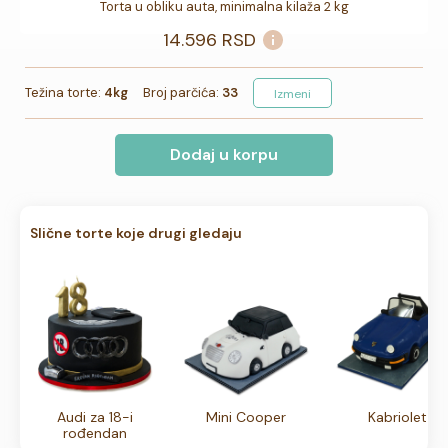
Torta u obliku auta, minimalna kilaža 2 kg
14.596
RSD
Težina torte:
4kg
Broj parčića:
33
Izmeni
Dodaj u korpu
Slične torte koje drugi gledaju
Audi za 18-i
Mini Cooper
Kabriolet
rođendan