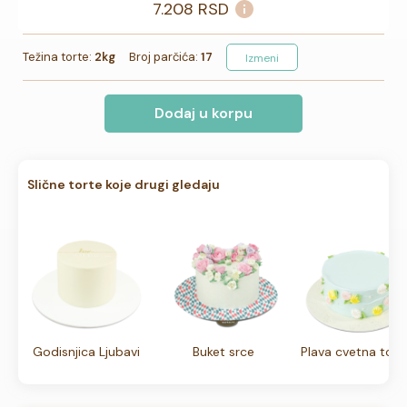
7.208
RSD
Težina torte:
2kg
Broj parčića:
17
Izmeni
Dodaj u korpu
Slične torte koje drugi gledaju
Godisnjica Ljubavi
Buket srce
Plava cvetna tort