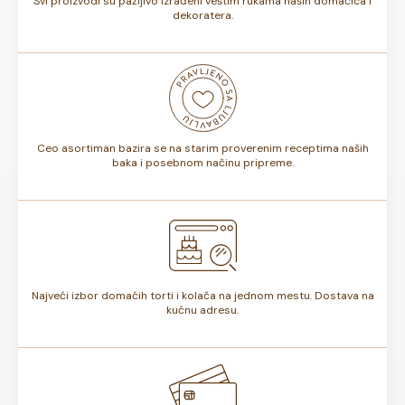
Svi proizvodi su pažljivo izrađeni veštim rukama naših domaćica i
dekoratera.
Ceo asortiman bazira se na starim proverenim receptima naših
baka i posebnom načinu pripreme.
Najveći izbor domaćih torti i kolača na jednom mestu. Dostava na
kućnu adresu.