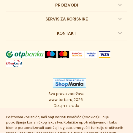
PROIZVODI
Dečije torte
SERVIS ZA KORISNIKE
Svadbene torte
Prijava na newsletter
KONTAKT
Svečane torte
Uslovi kupovine
O kompaniji
Torta klasici
Dostava robe
Novosti
Kolači
Autorska prava
Posao
Osmisli tortu
Politika privatnosti
Kontakt
Sva prava zadržava
Ukusi torti
Najčešće postavljana pitanja
www.torta.rs, 2026 ·
Dizajn i izrada
Tehnologija i kvalitet
Poštovani korisniče, naš sajt koristi kolačiće (cookies) u cilju
pobošljanja korisničkog iskustva. Kolačiće upotrebljavamo i kako
bismo personalizovali sadržaj i oglase, omogućili funkcije društvenih