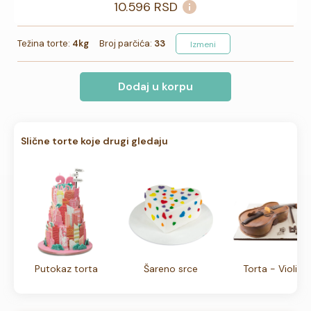
10.596
RSD
Težina torte:
4kg
Broj parčića:
33
Izmeni
Dodaj u korpu
Slične torte koje drugi gledaju
Putokaz torta
Šareno srce
Torta - Violina