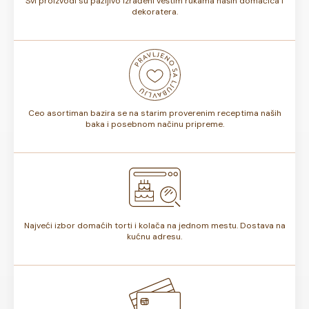
Svi proizvodi su pažljivo izrađeni veštim rukama naših domaćica i
dekoratera.
Ceo asortiman bazira se na starim proverenim receptima naših
baka i posebnom načinu pripreme.
Najveći izbor domaćih torti i kolača na jednom mestu. Dostava na
kućnu adresu.