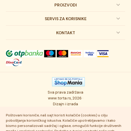
PROIZVODI
Dečije torte
SERVIS ZA KORISNIKE
Svadbene torte
Prijava na newsletter
KONTAKT
Svečane torte
Uslovi kupovine
O kompaniji
Torta klasici
Dostava robe
Novosti
Kolači
Autorska prava
Posao
Osmisli tortu
Politika privatnosti
Kontakt
Sva prava zadržava
Ukusi torti
Najčešće postavljana pitanja
www.torta.rs, 2026 ·
Dizajn i izrada
Tehnologija i kvalitet
Poštovani korisniče, naš sajt koristi kolačiće (cookies) u cilju
pobošljanja korisničkog iskustva. Kolačiće upotrebljavamo i kako
bismo personalizovali sadržaj i oglase, omogućili funkcije društvenih