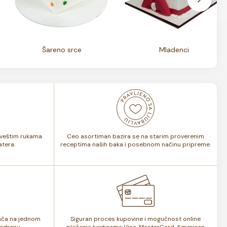
Šareno srce
Mladenci
i veštim rukama
Ceo asortiman bazira se na starim proverenim
tera.
receptima naših baka i posebnom načinu pripreme.
lača na jednom
Siguran proces kupovine i mogućnost online
adresu.
plaćanja karticama Visa, MasterCard, American