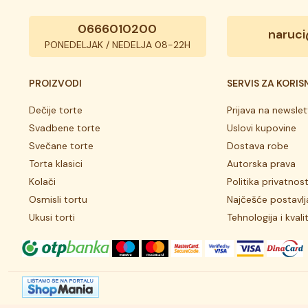
0666010200
naruci
PONEDELJAK / NEDELJA 08-22H
PROIZVODI
SERVIS ZA KORIS
Dečije torte
Prijava na newslet
Svadbene torte
Uslovi kupovine
Svečane torte
Dostava robe
Torta klasici
Autorska prava
Kolači
Politika privatnost
Osmisli tortu
Najčešće postavlj
Ukusi torti
Tehnologija i kvali