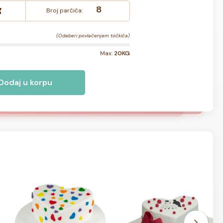
g
8
Broj parčića:
(Odaberi povlačenjem točkića)
Max:
20KG
Dodaj u korpu