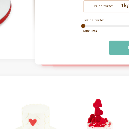
1 k
Težina torte:
Težina torte:
Min:
1 KG