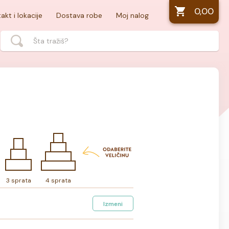
0,00
akt i lokacije
Dostava robe
Moj nalog
3 sprata
4 sprata
Izmeni