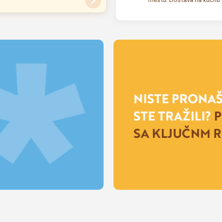
su zamrznute. U zavisnosti od
 rok trajanja torte može biti