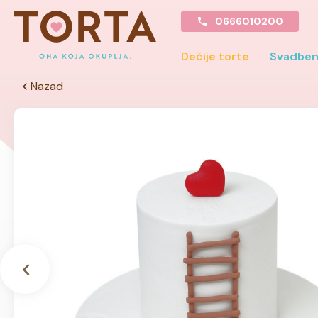
0666010200
Dečije torte
Svadben
Nazad