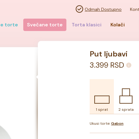
Odmah Dostupno
Kont
e torte
Svečane torte
Torta klasici
Kolači
Put ljubavi
3.399
RSD
1 sprat
2 sprata
Ukusi torte:
Gabon