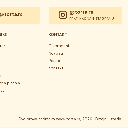
@torta.rs
@torta.rs
PRATI NAS NA INSTAGRAMU
NIKE
KONTAKT
ter
O kompaniji
Novosti
Posao
Kontakt
i
ana pitanja
tet
Sva prava zadržava
www.torta.rs, 2026 ·
Dizajn i izrada