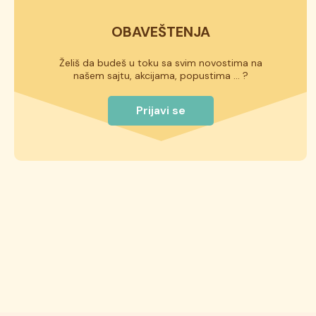
OBAVEŠTENJA
Želiš da budeš u toku sa svim novostima na
našem sajtu, akcijama, popustima ... ?
Prijavi se