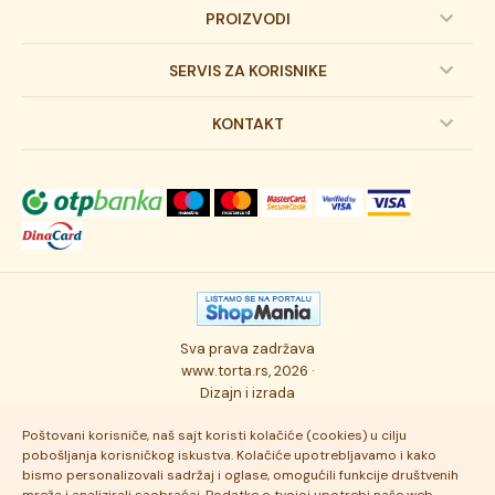
PROIZVODI
Dečije torte
SERVIS ZA KORISNIKE
Svadbene torte
Prijava na newsletter
KONTAKT
Svečane torte
Uslovi kupovine
O kompaniji
Torta klasici
Dostava robe
Novosti
Kolači
Autorska prava
Posao
Osmisli tortu
Politika privatnosti
Kontakt
Sva prava zadržava
Ukusi torti
Najčešće postavljana pitanja
www.torta.rs, 2026 ·
Dizajn i izrada
Tehnologija i kvalitet
Poštovani korisniče, naš sajt koristi kolačiće (cookies) u cilju
pobošljanja korisničkog iskustva. Kolačiće upotrebljavamo i kako
bismo personalizovali sadržaj i oglase, omogućili funkcije društvenih