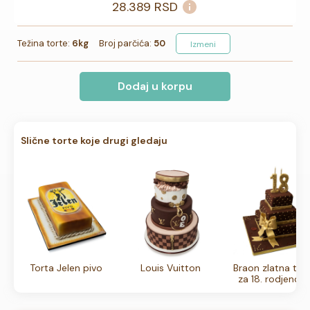
28.389
RSD
Težina torte:
6kg
Broj parčića:
50
Izmeni
Dodaj u korpu
Slične torte koje drugi gledaju
Torta Jelen pivo
Louis Vuitton
Braon zlatna tor
za 18. rodjenda