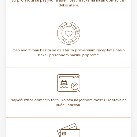
Svi proizvodi su pažljivo izrađeni veštim rukama naših domaćica i
dekoratera.
Ceo asortiman bazira se na starim proverenim receptima naših
baka i posebnom načinu pripreme.
Najveći izbor domaćih torti i kolača na jednom mestu. Dostava na
kućnu adresu.