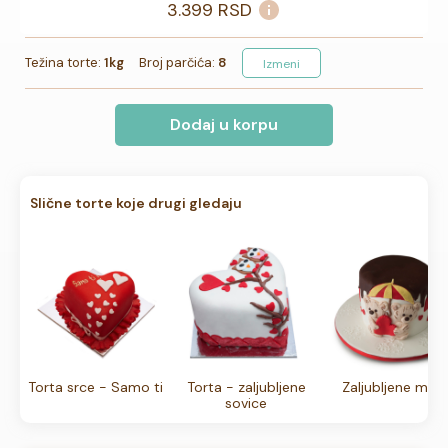
3.399
RSD
Težina torte:
1kg
Broj parčića:
8
Izmeni
Dodaj u korpu
Slične torte koje drugi gledaju
Torta srce - Samo ti
Torta - zaljubljene
Zaljubljene med
sovice