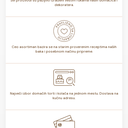
Svi proizvodi su pažljivo izrađeni veštim rukama naših domaćica i
dekoratera.
Ceo asortiman bazira se na starim proverenim receptima naših
baka i posebnom načinu pripreme.
Najveći izbor domaćih torti i kolača na jednom mestu. Dostava na
kućnu adresu.