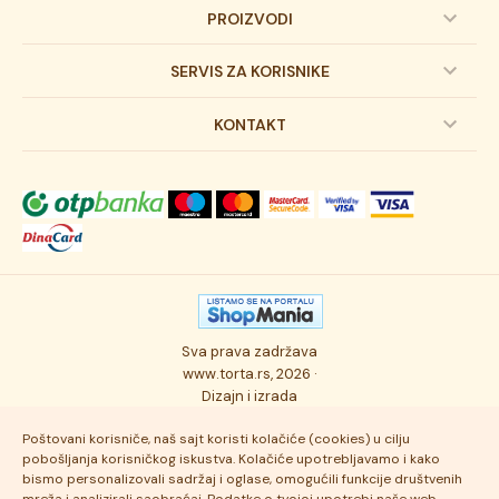
PROIZVODI
Dečije torte
SERVIS ZA KORISNIKE
Svadbene torte
Prijava na newsletter
KONTAKT
Svečane torte
Uslovi kupovine
O kompaniji
Torta klasici
Dostava robe
Novosti
Kolači
Autorska prava
Posao
Osmisli tortu
Politika privatnosti
Kontakt
Sva prava zadržava
Ukusi torti
Najčešće postavljana pitanja
www.torta.rs, 2026 ·
Dizajn i izrada
Tehnologija i kvalitet
Poštovani korisniče, naš sajt koristi kolačiće (cookies) u cilju
pobošljanja korisničkog iskustva. Kolačiće upotrebljavamo i kako
bismo personalizovali sadržaj i oglase, omogućili funkcije društvenih