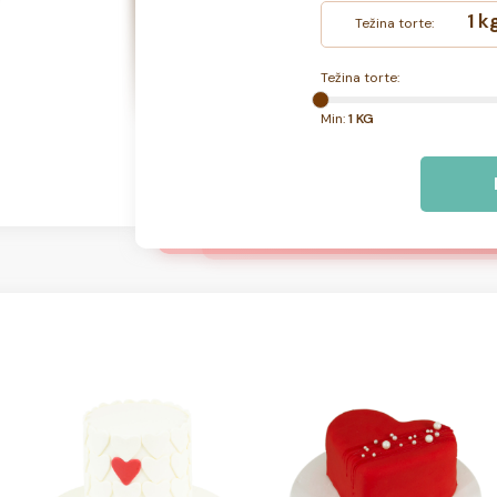
1 k
Težina torte:
Težina torte:
Min:
1 KG