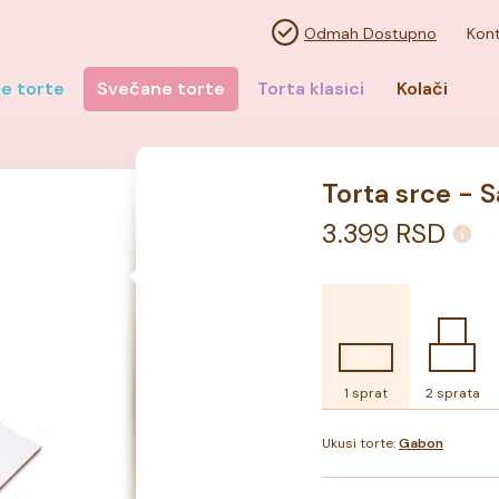
Odmah Dostupno
Kont
e torte
Svečane torte
Torta klasici
Kolači
Torta srce - S
3.399
RSD
1 sprat
2 sprata
Ukusi torte:
Gabon