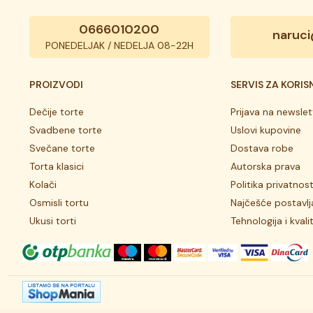
0666010200
naruci
PONEDELJAK / NEDELJA 08-22H
PROIZVODI
SERVIS ZA KORIS
Dečije torte
Prijava na newslet
Svadbene torte
Uslovi kupovine
Svečane torte
Dostava robe
Torta klasici
Autorska prava
Kolači
Politika privatnost
Osmisli tortu
Najčešće postavlj
Ukusi torti
Tehnologija i kvali