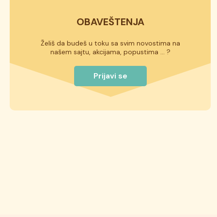
OBAVEŠTENJA
Želiš da budeš u toku sa svim novostima na
našem sajtu, akcijama, popustima ... ?
Prijavi se