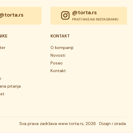
@torta.rs
@torta.rs
PRATI NAS NA INSTAGRAMU
NIKE
KONTAKT
ter
O kompaniji
Novosti
Posao
Kontakt
i
ana pitanja
tet
Sva prava zadržava
www.torta.rs, 2026 ·
Dizajn i izrada