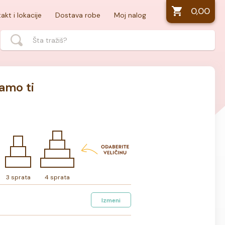
0,00
akt i lokacije
Dostava robe
Moj nalog
amo ti
3 sprata
4 sprata
Izmeni