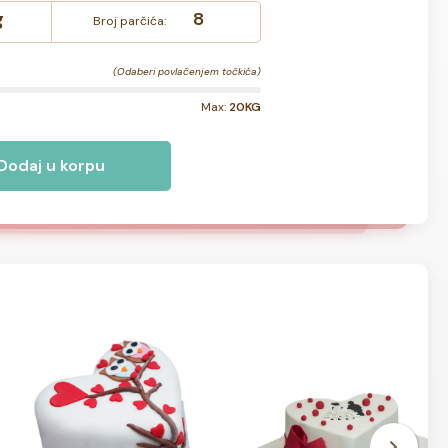
g
8
Broj parčića:
(Odaberi povlačenjem točkića)
Max:
20KG
Dodaj u korpu