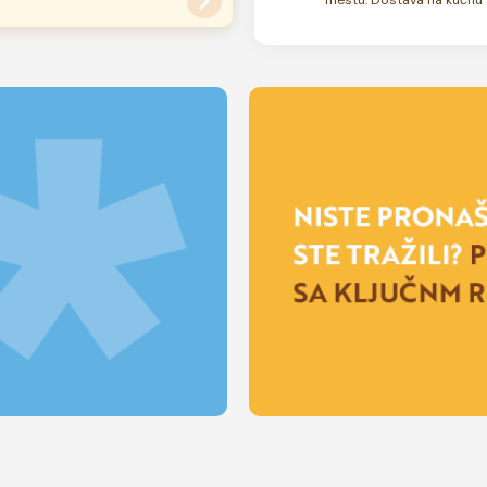
su zamrznute. U zavisnosti od
 rok trajanja torte može biti