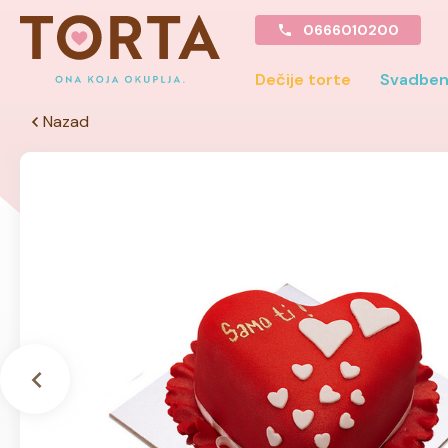
0666010200
Dečije torte
Svadben
Nazad