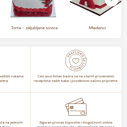
Torta - zaljubljene sovice
Mladenci
i veštim rukama
Ceo asortiman bazira se na starim proverenim
tera.
receptima naših baka i posebnom načinu pripreme.
lača na jednom
Siguran proces kupovine i mogućnost online
adresu.
plaćanja karticama Visa, MasterCard, American