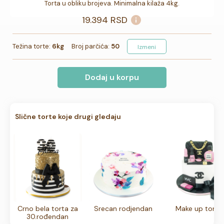
Torta u obliku brojeva. Minimalna kilaža 4kg.
19.394
RSD
Težina torte:
6kg
Broj parčića:
50
Izmeni
Dodaj u korpu
Slične torte koje drugi gledaju
Crno bela torta za
Srecan rodjendan
Make up torta
30.rođendan