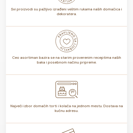
Svi proizvodi su pažljivo izrađeni veštim rukama naših domaćica i
dekoratera.
Ceo asortiman bazira se na starim proverenim receptima naših
baka i posebnom načinu pripreme.
Najveći izbor domaćih torti i kolača na jednom mestu. Dostava na
kućnu adresu.