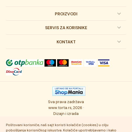
PROIZVODI
Dečije torte
SERVIS ZA KORISNIKE
Svadbene torte
Prijava na newsletter
KONTAKT
Svečane torte
Uslovi kupovine
O kompaniji
Torta klasici
Dostava robe
Novosti
Kolači
Autorska prava
Posao
Osmisli tortu
Politika privatnosti
Kontakt
Sva prava zadržava
Ukusi torti
Najčešće postavljana pitanja
www.torta.rs, 2026 ·
Dizajn i izrada
Tehnologija i kvalitet
Poštovani korisniče, naš sajt koristi kolačiće (cookies) u cilju
pobošljanja korisničkog iskustva. Kolačiće upotrebljavamo i kako