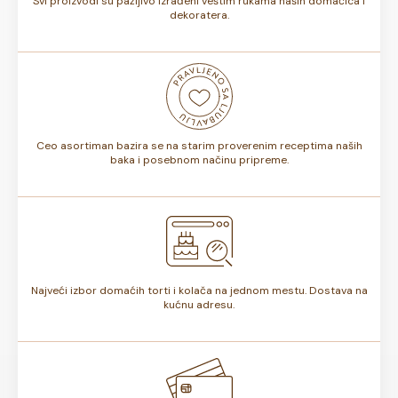
Svi proizvodi su pažljivo izrađeni veštim rukama naših domaćica i
dekoratera.
Ceo asortiman bazira se na starim proverenim receptima naših
baka i posebnom načinu pripreme.
Najveći izbor domaćih torti i kolača na jednom mestu. Dostava na
kućnu adresu.