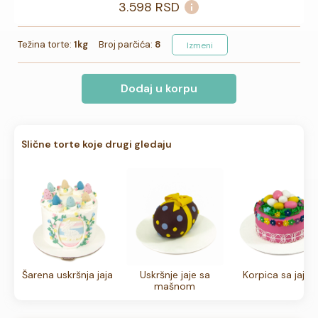
3.598
RSD
Težina torte:
1kg
Broj parčića:
8
Izmeni
Dodaj u korpu
Slične torte koje drugi gledaju
Šarena uskršnja jaja
Uskršnje jaje sa
Korpica sa jajim
mašnom