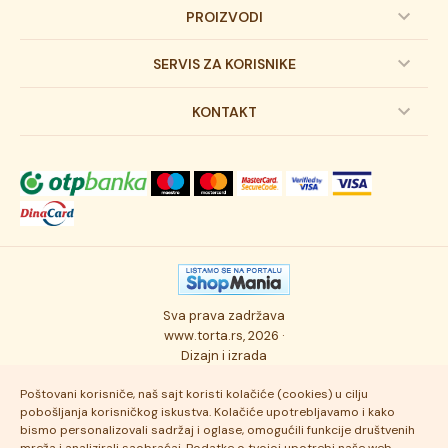
PROIZVODI
Dečije torte
SERVIS ZA KORISNIKE
Svadbene torte
Prijava na newsletter
KONTAKT
Svečane torte
Uslovi kupovine
O kompaniji
Torta klasici
Dostava robe
Novosti
Kolači
Autorska prava
Posao
Osmisli tortu
Politika privatnosti
Kontakt
Sva prava zadržava
Ukusi torti
Najčešće postavljana pitanja
www.torta.rs, 2026 ·
Dizajn i izrada
Tehnologija i kvalitet
Poštovani korisniče, naš sajt koristi kolačiće (cookies) u cilju
pobošljanja korisničkog iskustva. Kolačiće upotrebljavamo i kako
bismo personalizovali sadržaj i oglase, omogućili funkcije društvenih