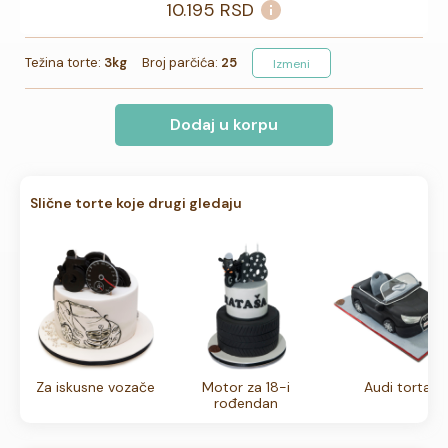
10.195
RSD
Težina torte:
3kg
Broj parčića:
25
Izmeni
Dodaj u korpu
Slične torte koje drugi gledaju
Za iskusne vozače
Motor za 18-i
Audi torta
rođendan