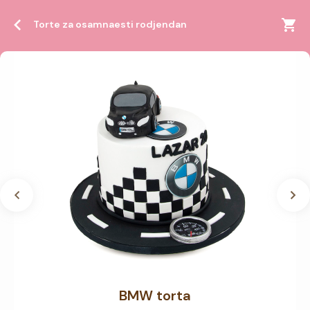
Torte za osamnaesti rodjendan
BMW torta