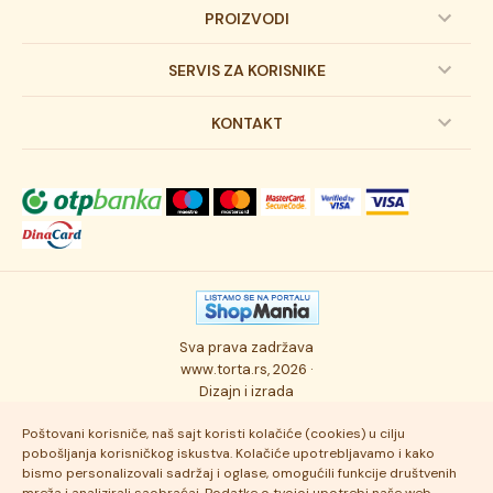
PROIZVODI
Dečije torte
SERVIS ZA KORISNIKE
Svadbene torte
Prijava na newsletter
KONTAKT
Svečane torte
Uslovi kupovine
O kompaniji
Torta klasici
Dostava robe
Novosti
Kolači
Autorska prava
Posao
Osmisli tortu
Politika privatnosti
Kontakt
Sva prava zadržava
Ukusi torti
Najčešće postavljana pitanja
www.torta.rs, 2026 ·
Dizajn i izrada
Tehnologija i kvalitet
Poštovani korisniče, naš sajt koristi kolačiće (cookies) u cilju
pobošljanja korisničkog iskustva. Kolačiće upotrebljavamo i kako
bismo personalizovali sadržaj i oglase, omogućili funkcije društvenih