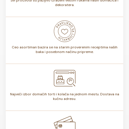
Svi proizvodi su pažljivo izrađeni veštim rukama naših domaćica i
dekoratera.
Ceo asortiman bazira se na starim proverenim receptima naših
baka i posebnom načinu pripreme.
Najveći izbor domaćih torti i kolača na jednom mestu. Dostava na
kućnu adresu.