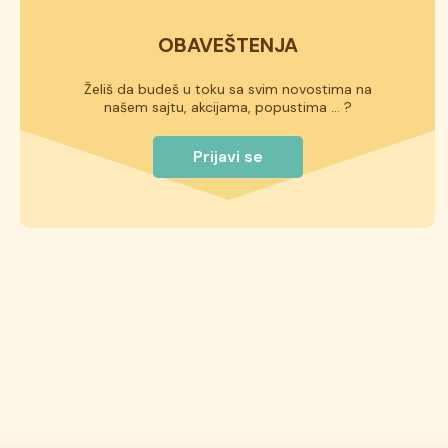
OBAVEŠTENJA
Želiš da budeš u toku sa svim novostima na
našem sajtu, akcijama, popustima ... ?
Prijavi se