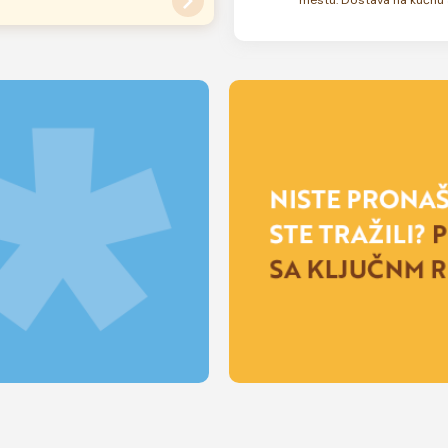
su zamrznute. U zavisnosti od
 rok trajanja torte može biti