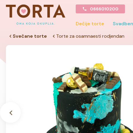
0666010200
Dečije torte
Svadben
Svečane torte
Torte za osamnaesti rodjendan