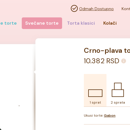
Odmah Dostupno
Kont
e torte
Svečane torte
Torta klasici
Kolači
Crno-plava to
10.382
RSD
1 sprat
2 sprata
Ukusi torte:
Gabon