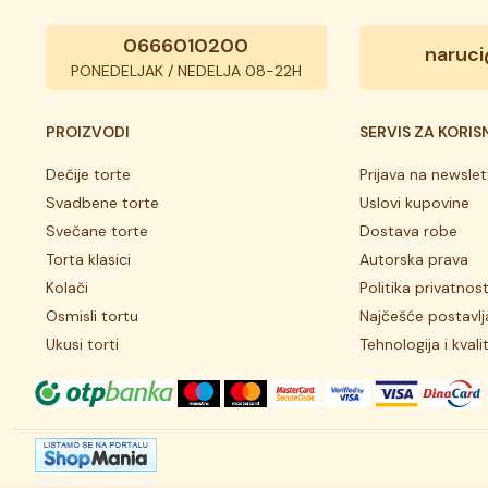
0666010200
naruci
PONEDELJAK / NEDELJA 08-22H
PROIZVODI
SERVIS ZA KORIS
Dečije torte
Prijava na newslet
Svadbene torte
Uslovi kupovine
Svečane torte
Dostava robe
Torta klasici
Autorska prava
Kolači
Politika privatnost
Osmisli tortu
Najčešće postavlj
Ukusi torti
Tehnologija i kvali