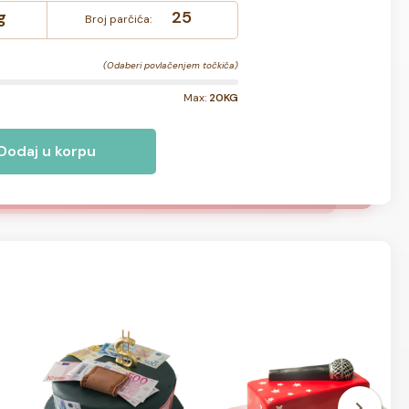
g
25
Broj parčića:
(Odaberi povlačenjem točkića)
Max:
20KG
Dodaj u korpu