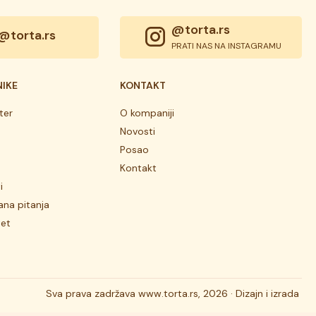
@torta.rs
@torta.rs
PRATI NAS NA INSTAGRAMU
NIKE
KONTAKT
ter
O kompaniji
Novosti
Posao
Kontakt
i
ana pitanja
tet
Sva prava zadržava
www.torta.rs, 2026 ·
Dizajn i izrada