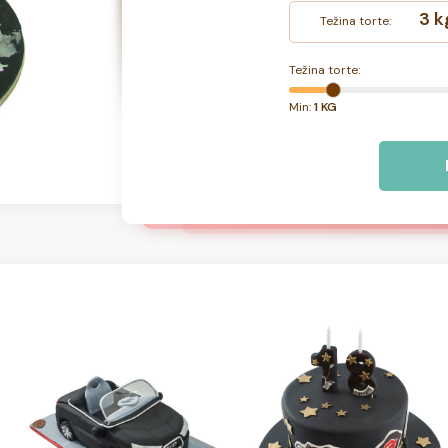
3 k
Težina torte:
Težina torte:
Min:
1 KG