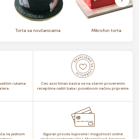
Torta sa novčanicama
Mikrofon torta
i veštim rukama
Ceo asortiman bazira se na starim proverenim
tera.
receptima naših baka i posebnom načinu pripreme.
lača na jednom
Siguran proces kupovine i mogućnost online
adresu.
plaćanja karticama Visa, MasterCard, American