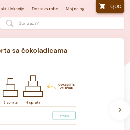
0,00
akt i lokacije
Dostava robe
Moj nalog
rta sa čokoladicama
3 sprata
4 sprata
Izmeni