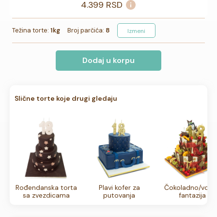
4.399
RSD
Težina torte:
1kg
Broj parčića:
8
Izmeni
Dodaj u korpu
Slične torte koje drugi gledaju
Rođendanska torta
Plavi kofer za
Čokoladno/voćn
sa zvezdicama
putovanja
fantazija