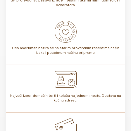
Svi proizvodi su pažljivo izrađeni veštim rukama naših domaćica i
dekoratera.
Ceo asortiman bazira se na starim proverenim receptima naših
baka i posebnom načinu pripreme.
Najveći izbor domaćih torti i kolača na jednom mestu. Dostava na
kućnu adresu.