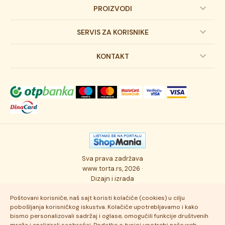
PROIZVODI
Dečije torte
SERVIS ZA KORISNIKE
Svadbene torte
Prijava na newsletter
KONTAKT
Svečane torte
Uslovi kupovine
O kompaniji
Torta klasici
Dostava robe
Novosti
Kolači
Autorska prava
Posao
Osmisli tortu
Politika privatnosti
Kontakt
Sva prava zadržava
Ukusi torti
Najčešće postavljana pitanja
www.torta.rs, 2026 ·
Dizajn i izrada
Tehnologija i kvalitet
Poštovani korisniče, naš sajt koristi kolačiće (cookies) u cilju
pobošljanja korisničkog iskustva. Kolačiće upotrebljavamo i kako
bismo personalizovali sadržaj i oglase, omogućili funkcije društvenih