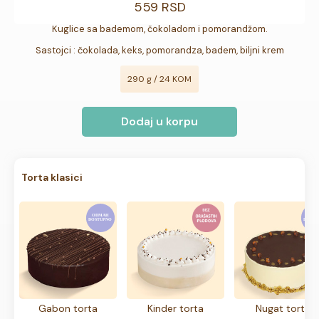
559 RSD
Kuglice sa bademom, čokoladom i pomorandžom.
Sastojci : čokolada, keks, pomorandza, badem, biljni krem
290 g / 24 KOM
Dodaj u korpu
Torta klasici
Gabon torta
Kinder torta
Nugat torta