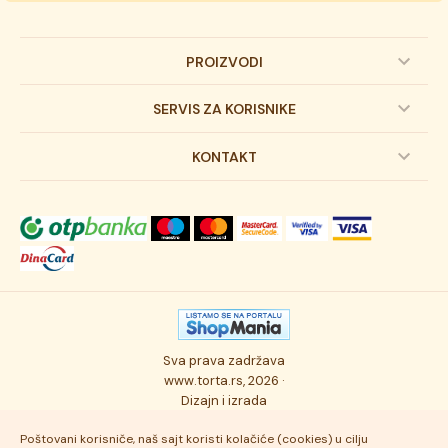
PROIZVODI
Dečije torte
SERVIS ZA KORISNIKE
Svadbene torte
Prijava na newsletter
KONTAKT
Svečane torte
Uslovi kupovine
O kompaniji
Torta klasici
Dostava robe
Novosti
Kolači
Autorska prava
Posao
Osmisli tortu
Politika privatnosti
Kontakt
Sva prava zadržava
Ukusi torti
Najčešće postavljana pitanja
www.torta.rs, 2026 ·
Dizajn i izrada
Tehnologija i kvalitet
Poštovani korisniče, naš sajt koristi kolačiće (cookies) u cilju