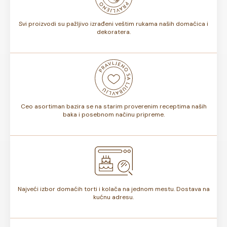
nijansi.
Svi proizvodi su pažljivo izrađeni veštim rukama naših domaćica i
dekoratera.
Ceo asortiman bazira se na starim proverenim receptima naših
baka i posebnom načinu pripreme.
Najveći izbor domaćih torti i kolača na jednom mestu. Dostava na
kućnu adresu.