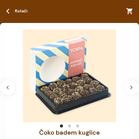
Kolači
Čoko badem kuglice