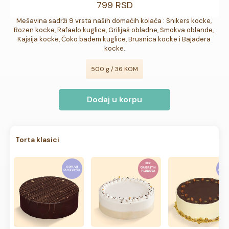
799 RSD
Mešavina sadrži 9 vrsta naših domaćih kolača : Snikers kocke, 
Rozen kocke, Rafaelo kuglice, Grilijaš obladne, Smokva oblande, 
Kajsija kocke, Čoko badem kuglice, Brusnica kocke i Bajadera 
kocke.
500 g / 36 KOM
Dodaj u korpu
Torta klasici