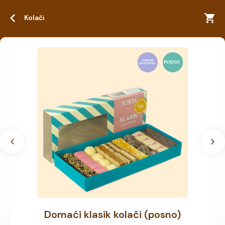
Kolači
Domaći klasik kolači (posno)