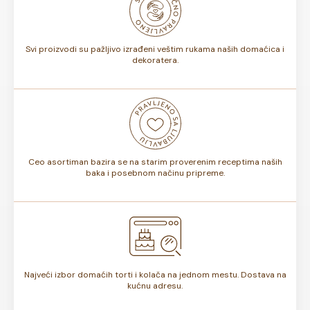
bojama na dečjoj torti ili osmisliti ceo slatki sto u istoj
nijansi.
Svi proizvodi su pažljivo izrađeni veštim rukama naših domaćica i
dekoratera.
Ceo asortiman bazira se na starim proverenim receptima naših
baka i posebnom načinu pripreme.
Najveći izbor domaćih torti i kolača na jednom mestu. Dostava na
kućnu adresu.