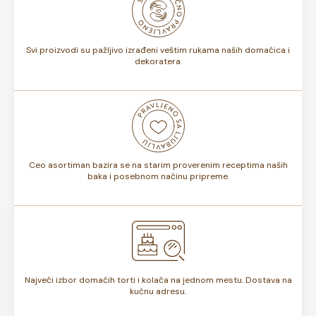
bojama na dečjoj torti ili osmisliti ceo slatki sto u istoj
nijansi.
Svi proizvodi su pažljivo izrađeni veštim rukama naših domaćica i
dekoratera.
Ceo asortiman bazira se na starim proverenim receptima naših
baka i posebnom načinu pripreme.
Najveći izbor domaćih torti i kolača na jednom mestu. Dostava na
kućnu adresu.