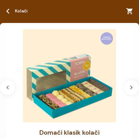
Kolači
Domaći klasik kolači