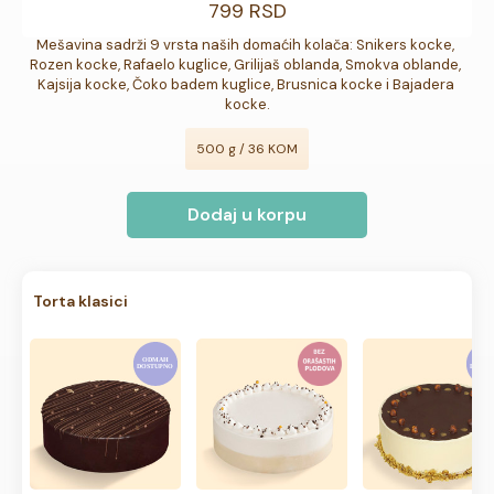
799 RSD
Mešavina sadrži 9 vrsta naših domaćih kolača: Snikers kocke, 
Rozen kocke, Rafaelo kuglice, Grilijaš oblanda, Smokva oblande, 
Kajsija kocke, Čoko badem kuglice, Brusnica kocke i Bajadera 
kocke.
500 g / 36 KOM
Dodaj u korpu
Torta klasici