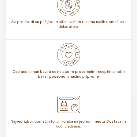
bojama na dečjoj torti ili osmisliti ceo slatki sto u istoj
nijansi.
Svi proizvodi su pažljivo izrađeni veštim rukama naših domaćica i
dekoratera.
Ceo asortiman bazira se na starim proverenim receptima naših
baka i posebnom načinu pripreme.
Najveći izbor domaćih torti i kolača na jednom mestu. Dostava na
kućnu adresu.