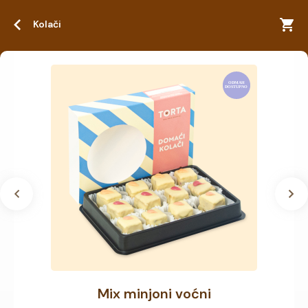
Kolači
Mix minjoni voćni