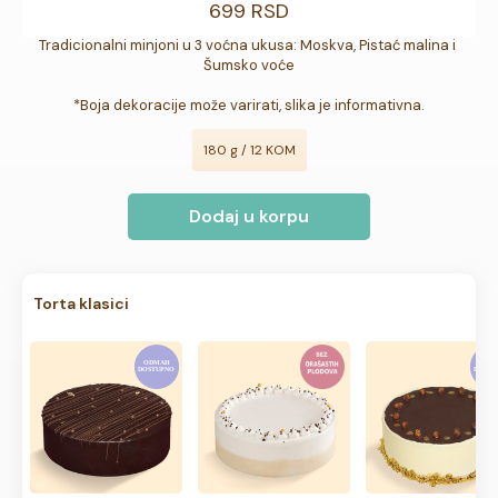
699 RSD
Tradicionalni minjoni u 3 voćna ukusa: Moskva, Pistać malina i 
Šumsko voće

*Boja dekoracije može varirati, slika je informativna.
180 g / 12 KOM
Dodaj u korpu
Torta klasici