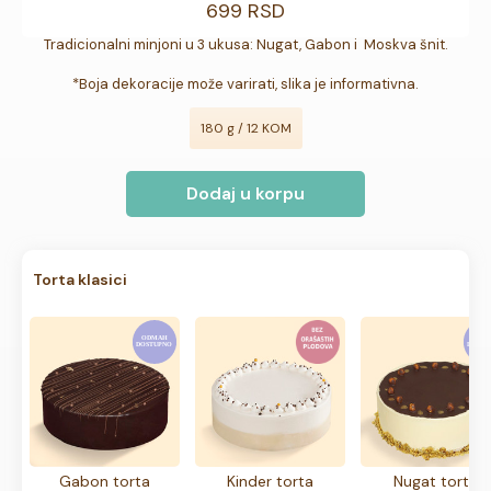
699 RSD
Tradicionalni minjoni u 3 ukusa: Nugat, Gabon i  Moskva šnit.

*Boja dekoracije može varirati, slika je informativna.
180 g / 12 KOM
Dodaj u korpu
Torta klasici
Gabon torta
Kinder torta
Nugat torta