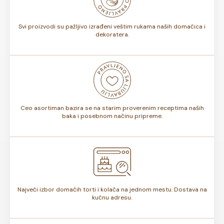
nijansi.
Svi proizvodi su pažljivo izrađeni veštim rukama naših domaćica i
dekoratera.
Ceo asortiman bazira se na starim proverenim receptima naših
baka i posebnom načinu pripreme.
Najveći izbor domaćih torti i kolača na jednom mestu. Dostava na
kućnu adresu.