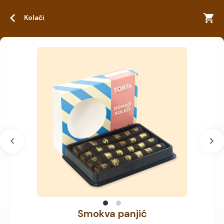
Kolači
Smokva panjić