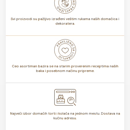
nijansi.
Svi proizvodi su pažljivo izrađeni veštim rukama naših domaćica i
dekoratera.
Ceo asortiman bazira se na starim proverenim receptima naših
baka i posebnom načinu pripreme.
Najveći izbor domaćih torti i kolača na jednom mestu. Dostava na
kućnu adresu.