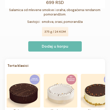
699 RSD
Salamica od mlevene smokve i oraha, obogaćena rendanom 
pomorandžom.
Sastojci : smokva, orasi, pomorandža
375 g / 24 KOM
Dodaj u korpu
Torta klasici